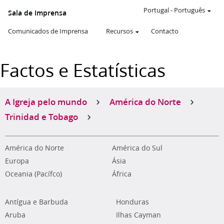
Portugal
-
Português
Sala de Imprensa
Comunicados de Imprensa
Recursos
Contacto
Factos e Estatísticas
A Igreja pelo mundo
América do Norte
Trinidad e Tobago
América do Norte
América do Sul
Europa
Ásia
Oceania (Pacífco)
África
Antígua e Barbuda
Honduras
Aruba
Ilhas Cayman