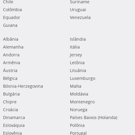
Chile
Suriname
Colômbia
Uruguai
Equador
Venezuela
Guiana
Albânia
Islândia
Alemanha
Itália
Andorra
Jersey
Armênia
Letônia
Áustria
Lituânia
Bélgica
Luxemburgo
Bósnia-Herzegovina
Malta
Bulgária
Moldávia
Chipre
Montenegro
Croácia
Noruega
Dinamarca
Países Baixos (Holanda)
Eslováquia
Polônia
Eslovênia
Portugal