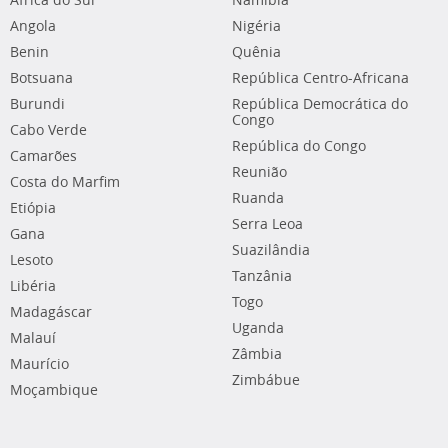
África do Sul
Namíbia
Angola
Nigéria
Benin
Quênia
Botsuana
República Centro-Africana
Burundi
República Democrática do
Congo
Cabo Verde
República do Congo
Camarões
Reunião
Costa do Marfim
Ruanda
Etiópia
Serra Leoa
Gana
Suazilândia
Lesoto
Tanzânia
Libéria
Togo
Madagáscar
Uganda
Malauí
Zâmbia
Maurício
Zimbábue
Moçambique