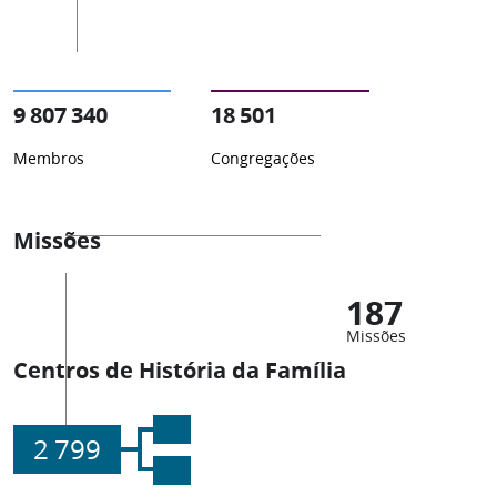
9 807 340
18 501
Membros
Congregações
Missões
187
Missões
Centros de História da Família
2 799