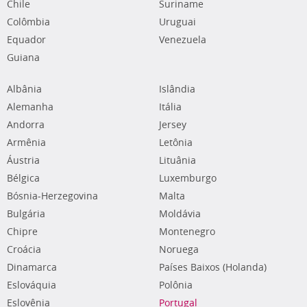
Chile
Suriname
Colômbia
Uruguai
Equador
Venezuela
Guiana
Albânia
Islândia
Alemanha
Itália
Andorra
Jersey
Armênia
Letônia
Áustria
Lituânia
Bélgica
Luxemburgo
Bósnia-Herzegovina
Malta
Bulgária
Moldávia
Chipre
Montenegro
Croácia
Noruega
Dinamarca
Países Baixos (Holanda)
Eslováquia
Polônia
Eslovênia
Portugal