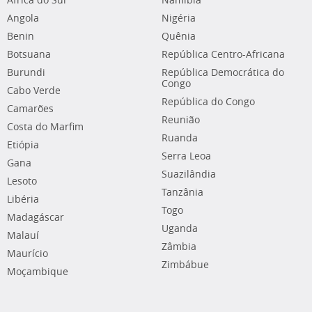
África do Sul
Namíbia
Angola
Nigéria
Benin
Quênia
Botsuana
República Centro-Africana
Burundi
República Democrática do
Congo
Cabo Verde
República do Congo
Camarões
Reunião
Costa do Marfim
Ruanda
Etiópia
Serra Leoa
Gana
Suazilândia
Lesoto
Tanzânia
Libéria
Togo
Madagáscar
Uganda
Malauí
Zâmbia
Maurício
Zimbábue
Moçambique