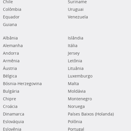
Chile
Suriname
Colômbia
Uruguai
Equador
Venezuela
Guiana
Albânia
Islândia
Alemanha
Itália
Andorra
Jersey
Armênia
Letônia
Áustria
Lituânia
Bélgica
Luxemburgo
Bósnia-Herzegovina
Malta
Bulgária
Moldávia
Chipre
Montenegro
Croácia
Noruega
Dinamarca
Países Baixos (Holanda)
Eslováquia
Polônia
Eslovênia
Portugal