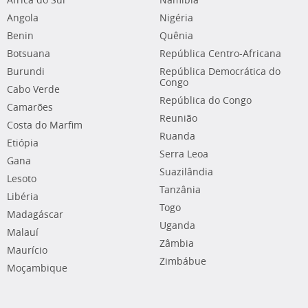
África do Sul
Namíbia
Angola
Nigéria
Benin
Quênia
Botsuana
República Centro-Africana
Burundi
República Democrática do
Congo
Cabo Verde
República do Congo
Camarões
Reunião
Costa do Marfim
Ruanda
Etiópia
Serra Leoa
Gana
Suazilândia
Lesoto
Tanzânia
Libéria
Togo
Madagáscar
Uganda
Malauí
Zâmbia
Maurício
Zimbábue
Moçambique