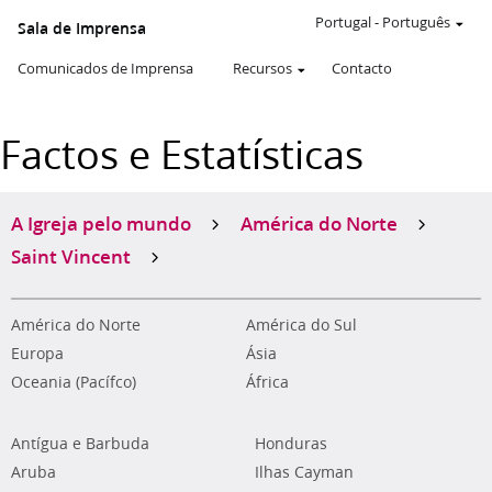
Portugal
-
Português
Sala de Imprensa
Comunicados de Imprensa
Recursos
Contacto
Factos e Estatísticas
A Igreja pelo mundo
América do Norte
Saint Vincent
América do Norte
América do Sul
Europa
Ásia
Oceania (Pacífco)
África
Antígua e Barbuda
Honduras
Aruba
Ilhas Cayman