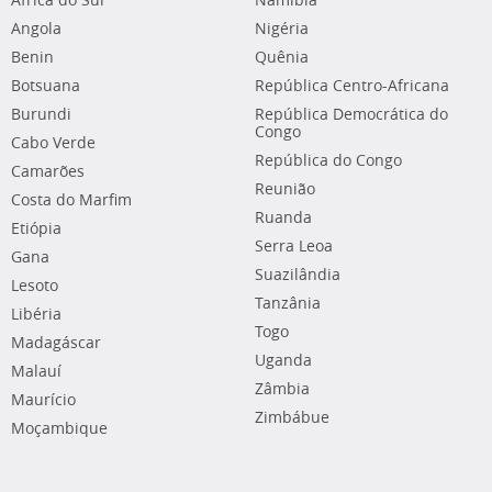
África do Sul
Namíbia
Angola
Nigéria
Benin
Quênia
Botsuana
República Centro-Africana
Burundi
República Democrática do
Congo
Cabo Verde
República do Congo
Camarões
Reunião
Costa do Marfim
Ruanda
Etiópia
Serra Leoa
Gana
Suazilândia
Lesoto
Tanzânia
Libéria
Togo
Madagáscar
Uganda
Malauí
Zâmbia
Maurício
Zimbábue
Moçambique