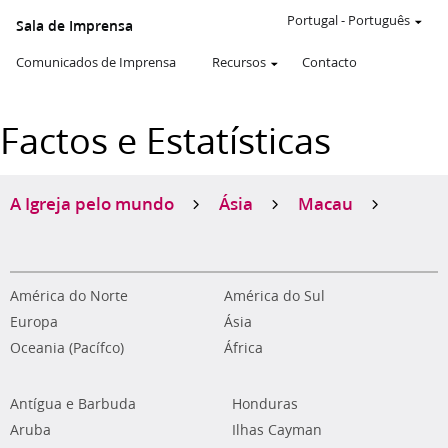
Portugal
-
Português
Sala de Imprensa
Comunicados de Imprensa
Recursos
Contacto
Factos e Estatísticas
A Igreja pelo mundo
Ásia
Macau
América do Norte
América do Sul
Europa
Ásia
Oceania (Pacífco)
África
Antígua e Barbuda
Honduras
Aruba
Ilhas Cayman