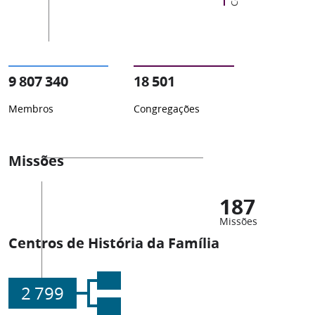
9 807 340
18 501
Membros
Congregações
Missões
187
Missões
Centros de História da Família
2 799