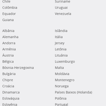
Chile
Suriname
Colômbia
Uruguai
Equador
Venezuela
Guiana
Albânia
Islândia
Alemanha
Itália
Andorra
Jersey
Armênia
Letônia
Áustria
Lituânia
Bélgica
Luxemburgo
Bósnia-Herzegovina
Malta
Bulgária
Moldávia
Chipre
Montenegro
Croácia
Noruega
Dinamarca
Países Baixos (Holanda)
Eslováquia
Polônia
Eslovênia
Portugal