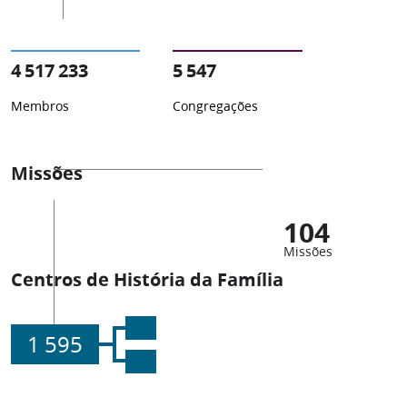
4 517 233
5 547
Membros
Congregações
Missões
104
Missões
Centros de História da Família
1 595