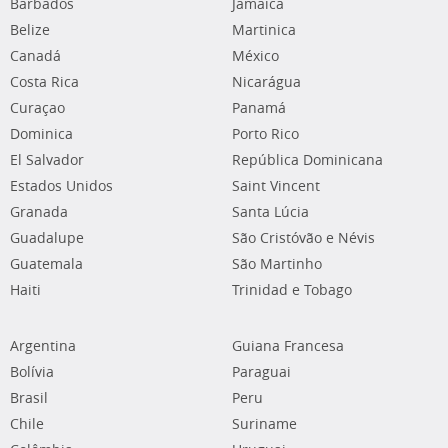
Barbados
Jamaica
Belize
Martinica
Canadá
México
Costa Rica
Nicarágua
Curaçao
Panamá
Dominica
Porto Rico
El Salvador
República Dominicana
Estados Unidos
Saint Vincent
Granada
Santa Lúcia
Guadalupe
São Cristóvão e Névis
Guatemala
São Martinho
Haiti
Trinidad e Tobago
Argentina
Guiana Francesa
Bolívia
Paraguai
Brasil
Peru
Chile
Suriname