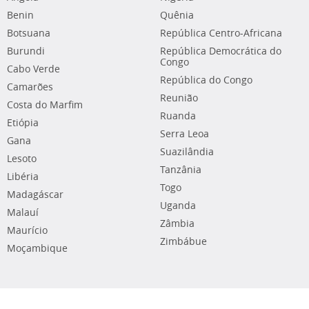
Benin
Quênia
Botsuana
República Centro-Africana
Burundi
República Democrática do
Congo
Cabo Verde
República do Congo
Camarões
Reunião
Costa do Marfim
Ruanda
Etiópia
Serra Leoa
Gana
Suazilândia
Lesoto
Tanzânia
Libéria
Togo
Madagáscar
Uganda
Malauí
Zâmbia
Maurício
Zimbábue
Moçambique