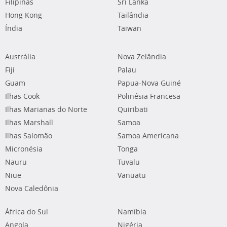
Filipinas
Sri Lanka
Hong Kong
Tailândia
Índia
Taiwan
Austrália
Nova Zelândia
Fiji
Palau
Guam
Papua-Nova Guiné
Ilhas Cook
Polinésia Francesa
Ilhas Marianas do Norte
Quiribati
Ilhas Marshall
Samoa
Ilhas Salomão
Samoa Americana
Micronésia
Tonga
Nauru
Tuvalu
Niue
Vanuatu
Nova Caledônia
África do Sul
Namíbia
Angola
Nigéria