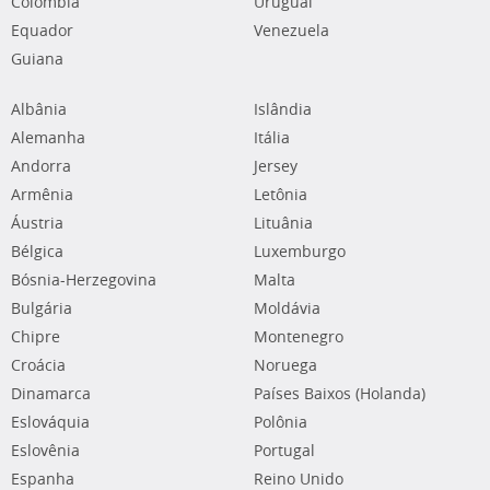
Colômbia
Uruguai
Equador
Venezuela
Guiana
Albânia
Islândia
Alemanha
Itália
Andorra
Jersey
Armênia
Letônia
Áustria
Lituânia
Bélgica
Luxemburgo
Bósnia-Herzegovina
Malta
Bulgária
Moldávia
Chipre
Montenegro
Croácia
Noruega
Dinamarca
Países Baixos (Holanda)
Eslováquia
Polônia
Eslovênia
Portugal
Espanha
Reino Unido