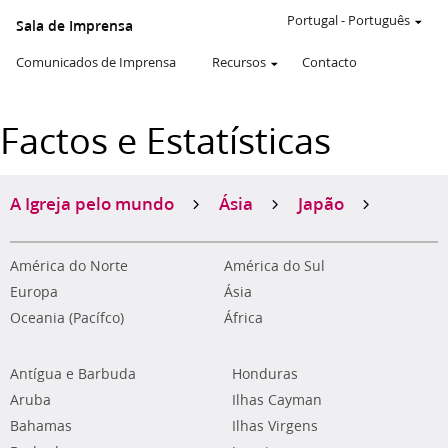
Portugal
-
Português
Sala de Imprensa
Comunicados de Imprensa
Recursos
Contacto
Factos e Estatísticas
A Igreja pelo mundo
Ásia
Japão
América do Norte
América do Sul
Europa
Ásia
Oceania (Pacífco)
África
Antígua e Barbuda
Honduras
Aruba
Ilhas Cayman
Bahamas
Ilhas Virgens