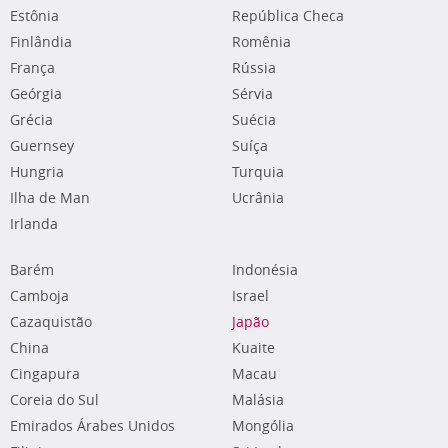
Estônia
República Checa
Finlândia
Romênia
França
Rússia
Geórgia
Sérvia
Grécia
Suécia
Guernsey
Suíça
Hungria
Turquia
Ilha de Man
Ucrânia
Irlanda
Barém
Indonésia
Camboja
Israel
Cazaquistão
Japão
China
Kuaite
Cingapura
Macau
Coreia do Sul
Malásia
Emirados Árabes Unidos
Mongólia