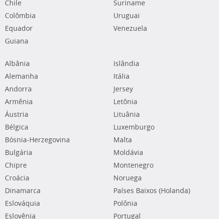
Chile
Suriname
Colômbia
Uruguai
Equador
Venezuela
Guiana
Albânia
Islândia
Alemanha
Itália
Andorra
Jersey
Armênia
Letônia
Áustria
Lituânia
Bélgica
Luxemburgo
Bósnia-Herzegovina
Malta
Bulgária
Moldávia
Chipre
Montenegro
Croácia
Noruega
Dinamarca
Países Baixos (Holanda)
Eslováquia
Polônia
Eslovênia
Portugal