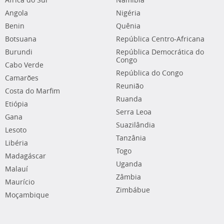
África do Sul
Namíbia
Angola
Nigéria
Benin
Quênia
Botsuana
República Centro-Africana
Burundi
República Democrática do
Congo
Cabo Verde
República do Congo
Camarões
Reunião
Costa do Marfim
Ruanda
Etiópia
Serra Leoa
Gana
Suazilândia
Lesoto
Tanzânia
Libéria
Togo
Madagáscar
Uganda
Malauí
Zâmbia
Maurício
Zimbábue
Moçambique