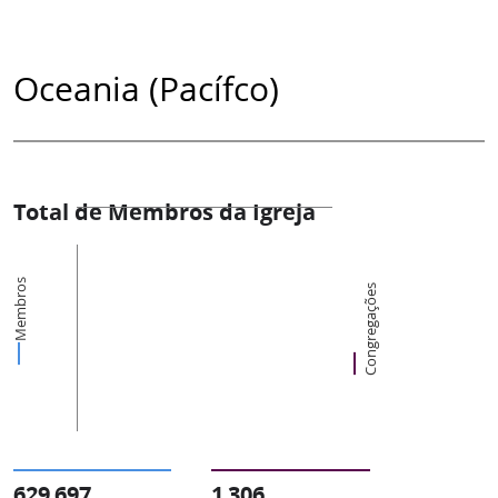
Oceania (Pacífco)
Total de Membros da Igreja
Membros
Congregações
629 697
1 306