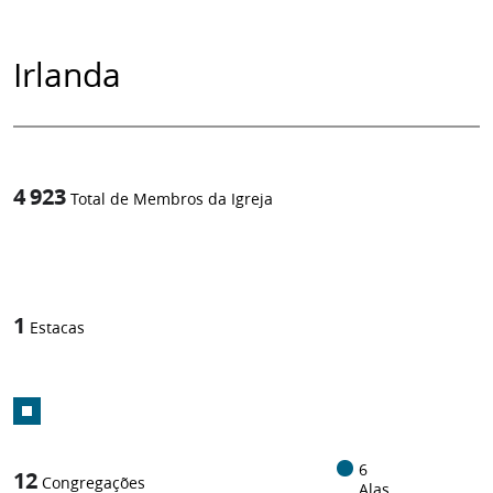
Irlanda
4 923
Total de Membros da Igreja
1
/
1
Estacas
6
12
Congregações
Alas