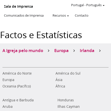
Portugal
-
Português
Sala de Imprensa
Comunicados de Imprensa
Recursos
Contacto
Factos e Estatísticas
A Igreja pelo mundo
Europa
Irlanda
América do Norte
América do Sul
Europa
Ásia
Oceania (Pacífco)
África
Antígua e Barbuda
Honduras
Aruba
Ilhas Cayman