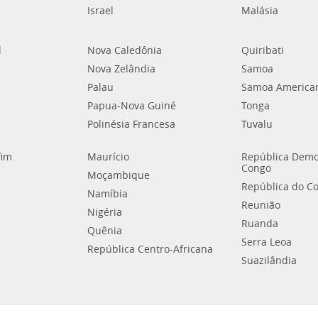
Israel
Malásia
l
Nova Caledônia
Quiribati
Nova Zelândia
Samoa
Palau
Samoa America
Papua-Nova Guiné
Tonga
Polinésia Francesa
Tuvalu
fim
Maurício
República Demo
Congo
Moçambique
República do C
Namíbia
Reunião
Nigéria
Ruanda
Quênia
Serra Leoa
República Centro-Africana
Suazilândia