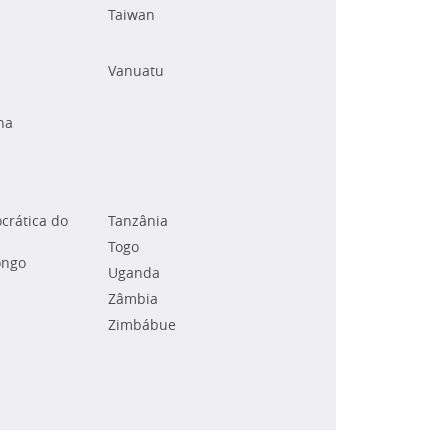
Taiwan
Vanuatu
na
crática do
Tanzânia
Togo
ongo
Uganda
Zâmbia
Zimbábue