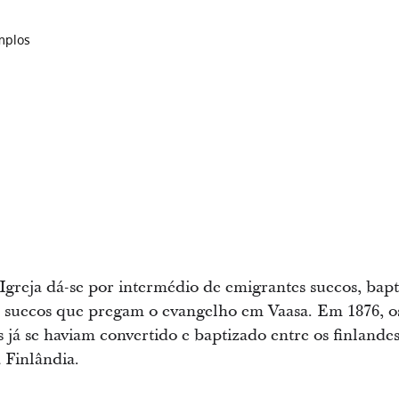
mplos
greja dá-se por intermédio de emigrantes suecos, bapt
 suecos que pregam o evangelho em Vaasa. Em 1876, os
s já se haviam convertido e baptizado entre os finland
 Finlândia.