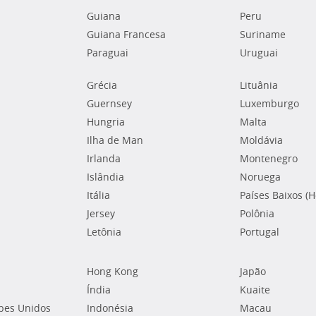
Guiana
Peru
Guiana Francesa
Suriname
Paraguai
Uruguai
Grécia
Lituânia
Guernsey
Luxemburgo
Hungria
Malta
Ilha de Man
Moldávia
Irlanda
Montenegro
Islândia
Noruega
Itália
Países Baixos (
Jersey
Polônia
Letônia
Portugal
Hong Kong
Japão
Índia
Kuaite
bes Unidos
Indonésia
Macau