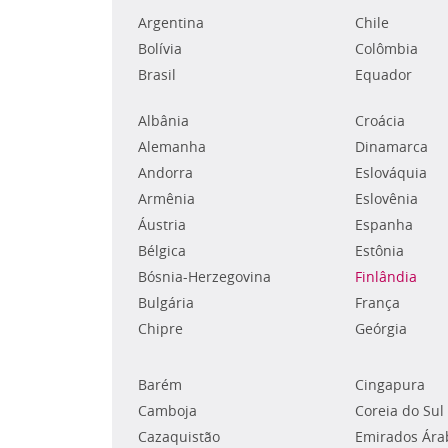
Argentina
Chile
Bolívia
Colômbia
Brasil
Equador
Albânia
Croácia
Alemanha
Dinamarca
Andorra
Eslováquia
Armênia
Eslovênia
Áustria
Espanha
Bélgica
Estônia
Bósnia-Herzegovina
Finlândia
Bulgária
França
Chipre
Geórgia
Barém
Cingapura
Camboja
Coreia do Sul
Cazaquistão
Emirados Ára