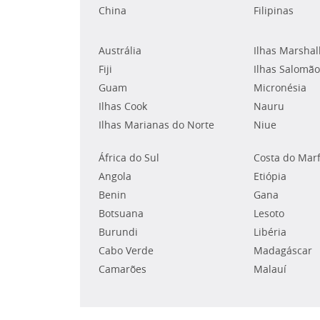
China
Filipinas
Austrália
Ilhas Marshal
Fiji
Ilhas Salomão
Guam
Micronésia
Ilhas Cook
Nauru
Ilhas Marianas do Norte
Niue
África do Sul
Costa do Mar
Angola
Etiópia
Benin
Gana
Botsuana
Lesoto
Burundi
Libéria
Cabo Verde
Madagáscar
Camarões
Malauí