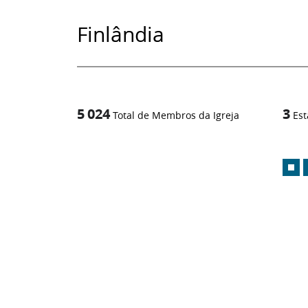
Finlândia
5 024
3
Total de Membros da Igreja
Est
1
/