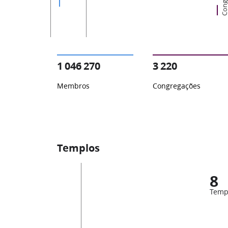
1 046 270
3 220
Membros
Congregações
Templos
8
Temp