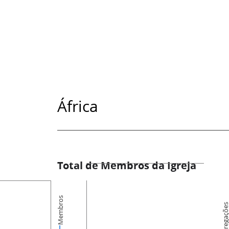
África
Total de Membros da Igreja
Membros
Congregaçõ