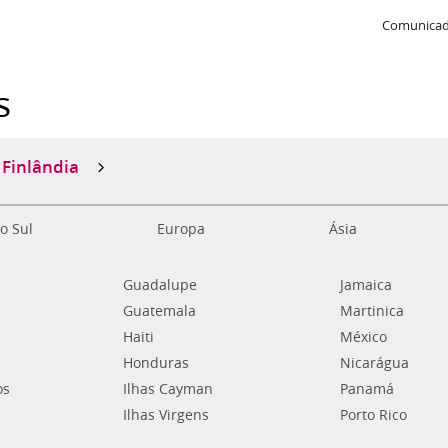
Comunicad
s
Finlândia
o Sul
Europa
Ásia
Guadalupe
Jamaica
Guatemala
Martinica
Haiti
México
Honduras
Nicarágua
os
Ilhas Cayman
Panamá
Ilhas Virgens
Porto Rico