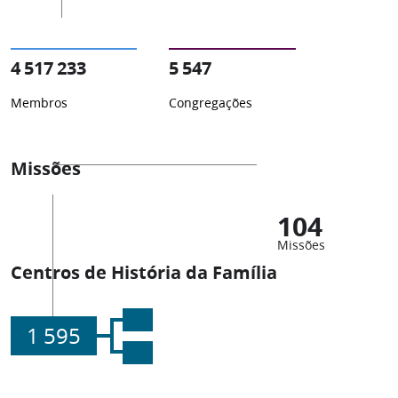
4 517 233
5 547
Membros
Congregações
Missões
104
Missões
Centros de História da Família
1 595