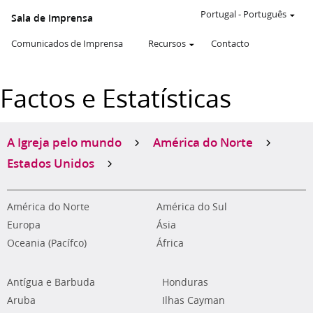
Portugal
-
Português
Sala de Imprensa
Comunicados de Imprensa
Recursos
Contacto
Factos e Estatísticas
A Igreja pelo mundo
América do Norte
Estados Unidos
América do Norte
América do Sul
Europa
Ásia
Oceania (Pacífco)
África
Antígua e Barbuda
Honduras
Aruba
Ilhas Cayman