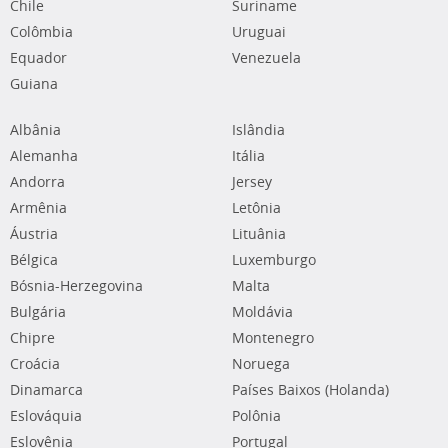
Chile
Suriname
Colômbia
Uruguai
Equador
Venezuela
Guiana
Albânia
Islândia
Alemanha
Itália
Andorra
Jersey
Armênia
Letônia
Áustria
Lituânia
Bélgica
Luxemburgo
Bósnia-Herzegovina
Malta
Bulgária
Moldávia
Chipre
Montenegro
Croácia
Noruega
Dinamarca
Países Baixos (Holanda)
Eslováquia
Polônia
Eslovênia
Portugal