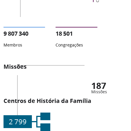
9 807 340
18 501
Membros
Congregações
Missões
187
Missões
Centros de História da Família
2 799