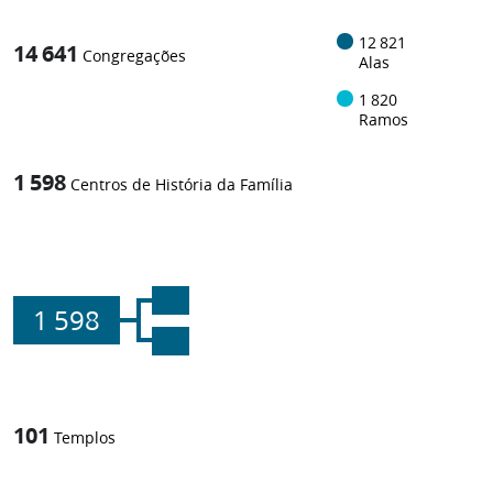
12 821
14 641
Congregações
Alas
1 820
Ramos
1 598
Centros de História da Família
1 598
101
Templos