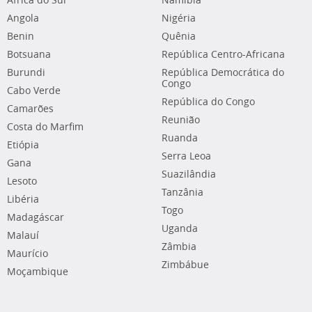
África do Sul
Namíbia
Angola
Nigéria
Benin
Quênia
Botsuana
República Centro-Africana
Burundi
República Democrática do
Congo
Cabo Verde
República do Congo
Camarões
Reunião
Costa do Marfim
Ruanda
Etiópia
Serra Leoa
Gana
Suazilândia
Lesoto
Tanzânia
Libéria
Togo
Madagáscar
Uganda
Malauí
Zâmbia
Maurício
Zimbábue
Moçambique