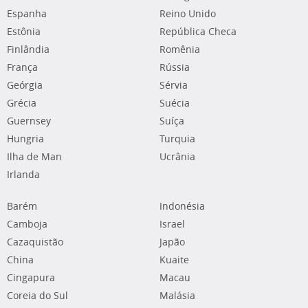
Espanha
Reino Unido
Estônia
República Checa
Finlândia
Romênia
França
Rússia
Geórgia
Sérvia
Grécia
Suécia
Guernsey
Suíça
Hungria
Turquia
Ilha de Man
Ucrânia
Irlanda
Barém
Indonésia
Camboja
Israel
Cazaquistão
Japão
China
Kuaite
Cingapura
Macau
Coreia do Sul
Malásia