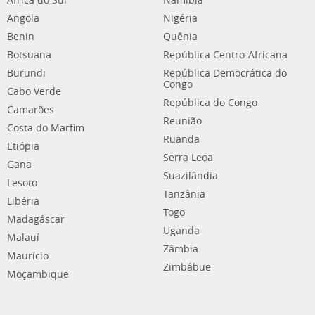
África do Sul
Namíbia
Angola
Nigéria
Benin
Quênia
Botsuana
República Centro-Africana
Burundi
República Democrática do
Congo
Cabo Verde
República do Congo
Camarões
Reunião
Costa do Marfim
Ruanda
Etiópia
Serra Leoa
Gana
Suazilândia
Lesoto
Tanzânia
Libéria
Togo
Madagáscar
Uganda
Malauí
Zâmbia
Maurício
Zimbábue
Moçambique