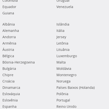
Colômbia
Uruguai
Equador
Venezuela
Guiana
Albânia
Islândia
Alemanha
Itália
Andorra
Jersey
Armênia
Letônia
Áustria
Lituânia
Bélgica
Luxemburgo
Bósnia-Herzegovina
Malta
Bulgária
Moldávia
Chipre
Montenegro
Croácia
Noruega
Dinamarca
Países Baixos (Holanda)
Eslováquia
Polônia
Eslovênia
Portugal
Espanha
Reino Unido