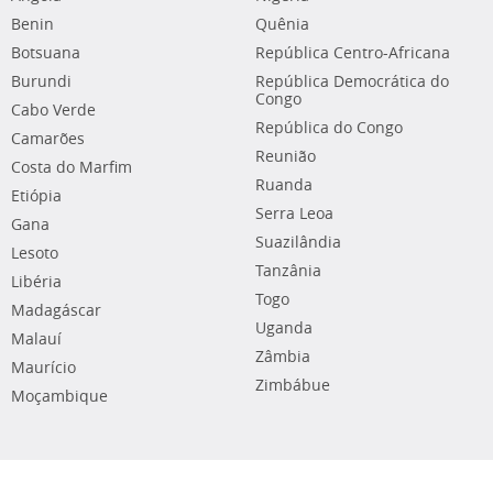
Benin
Quênia
Botsuana
República Centro-Africana
Burundi
República Democrática do
Congo
Cabo Verde
República do Congo
Camarões
Reunião
Costa do Marfim
Ruanda
Etiópia
Serra Leoa
Gana
Suazilândia
Lesoto
Tanzânia
Libéria
Togo
Madagáscar
Uganda
Malauí
Zâmbia
Maurício
Zimbábue
Moçambique