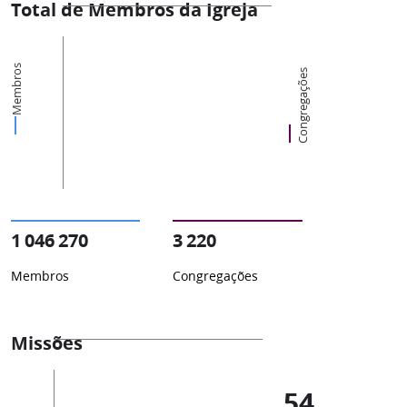
Total de Membros da Igreja
Membros
Congregações
1 046 270
3 220
Membros
Congregações
Missões
54