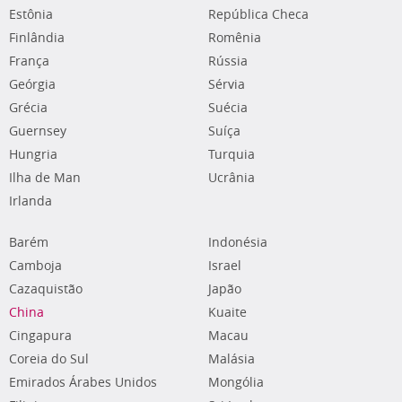
Estônia
República Checa
Finlândia
Romênia
França
Rússia
Geórgia
Sérvia
Grécia
Suécia
Guernsey
Suíça
Hungria
Turquia
Ilha de Man
Ucrânia
Irlanda
Barém
Indonésia
Camboja
Israel
Cazaquistão
Japão
China
Kuaite
Cingapura
Macau
Coreia do Sul
Malásia
Emirados Árabes Unidos
Mongólia