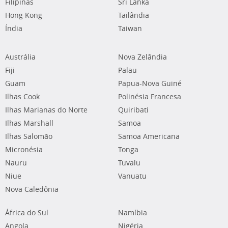
Filipinas
Sri Lanka
Hong Kong
Tailândia
Índia
Taiwan
Austrália
Nova Zelândia
Fiji
Palau
Guam
Papua-Nova Guiné
Ilhas Cook
Polinésia Francesa
Ilhas Marianas do Norte
Quiribati
Ilhas Marshall
Samoa
Ilhas Salomão
Samoa Americana
Micronésia
Tonga
Nauru
Tuvalu
Niue
Vanuatu
Nova Caledônia
África do Sul
Namíbia
Angola
Nigéria