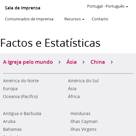
Portugal
-
Português
Sala de Imprensa
Comunicados de Imprensa
Recursos
Contacto
Factos e Estatísticas
A Igreja pelo mundo
Ásia
China
América do Norte
América do Sul
Europa
Ásia
Oceania (Pacífco)
África
Antígua e Barbuda
Honduras
Aruba
Ilhas Cayman
Bahamas
Ilhas Virgens