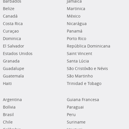
Barbados
Jamaica
Belize
Martinica
Canadá
México
Costa Rica
Nicarágua
Curaçao
Panamá
Dominica
Porto Rico
El Salvador
República Dominicana
Estados Unidos
Saint Vincent
Granada
Santa Lúcia
Guadalupe
São Cristóvão e Névis
Guatemala
São Martinho
Haiti
Trinidad e Tobago
Argentina
Guiana Francesa
Bolívia
Paraguai
Brasil
Peru
Chile
Suriname