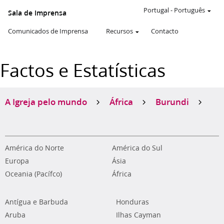
Portugal
-
Português
Sala de Imprensa
Comunicados de Imprensa
Recursos
Contacto
Factos e Estatísticas
A Igreja pelo mundo
África
Burundi
América do Norte
América do Sul
Europa
Ásia
Oceania (Pacífco)
África
Antígua e Barbuda
Honduras
Aruba
Ilhas Cayman