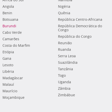
África do Sul
Namíbia
Angola
Nigéria
Benin
Quênia
Botsuana
República Centro-Africana
Burundi
República Democrática do
Congo
Cabo Verde
República do Congo
Camarões
Reunião
Costa do Marfim
Ruanda
Etiópia
Serra Leoa
Gana
Suazilândia
Lesoto
Tanzânia
Libéria
Togo
Madagáscar
Uganda
Malauí
Zâmbia
Maurício
Zimbábue
Moçambique