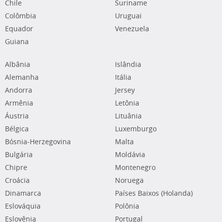
Chile
Suriname
Colômbia
Uruguai
Equador
Venezuela
Guiana
Albânia
Islândia
Alemanha
Itália
Andorra
Jersey
Armênia
Letônia
Áustria
Lituânia
Bélgica
Luxemburgo
Bósnia-Herzegovina
Malta
Bulgária
Moldávia
Chipre
Montenegro
Croácia
Noruega
Dinamarca
Países Baixos (Holanda)
Eslováquia
Polônia
Eslovênia
Portugal