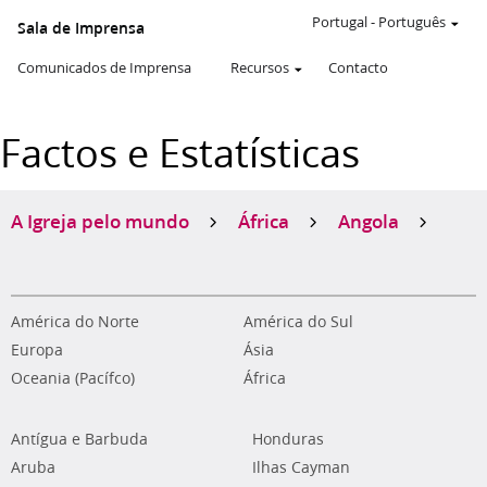
Portugal
-
Português
Sala de Imprensa
Comunicados de Imprensa
Recursos
Contacto
Factos e Estatísticas
A Igreja pelo mundo
África
Angola
América do Norte
América do Sul
Europa
Ásia
Oceania (Pacífco)
África
Antígua e Barbuda
Honduras
Aruba
Ilhas Cayman