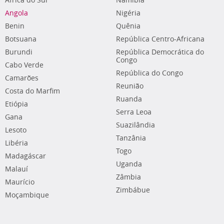
África do Sul
Namíbia
Angola
Nigéria
Benin
Quênia
Botsuana
República Centro-Africana
Burundi
República Democrática do
Congo
Cabo Verde
República do Congo
Camarões
Reunião
Costa do Marfim
Ruanda
Etiópia
Serra Leoa
Gana
Suazilândia
Lesoto
Tanzânia
Libéria
Togo
Madagáscar
Uganda
Malauí
Zâmbia
Maurício
Zimbábue
Moçambique