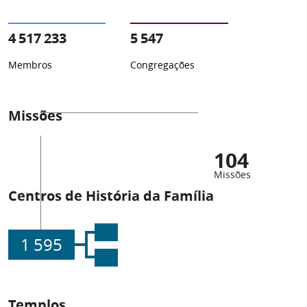
4 517 233
5 547
Membros
Congregações
Missões
104
Missões
Centros de História da Família
1 595
Templos