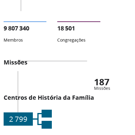
9 807 340
18 501
Membros
Congregações
Missões
187
Missões
Centros de História da Família
2 799