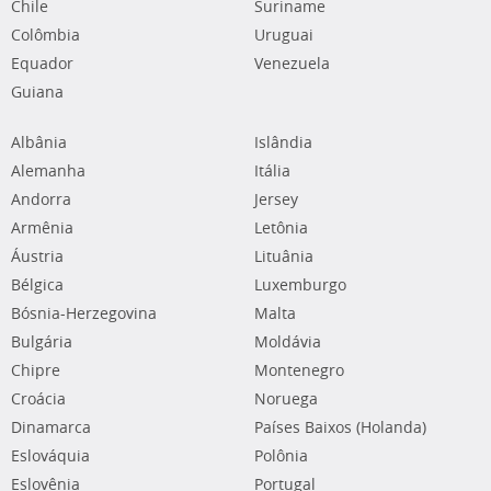
Chile
Suriname
Colômbia
Uruguai
Equador
Venezuela
Guiana
Albânia
Islândia
Alemanha
Itália
Andorra
Jersey
Armênia
Letônia
Áustria
Lituânia
Bélgica
Luxemburgo
Bósnia-Herzegovina
Malta
Bulgária
Moldávia
Chipre
Montenegro
Croácia
Noruega
Dinamarca
Países Baixos (Holanda)
Eslováquia
Polônia
Eslovênia
Portugal