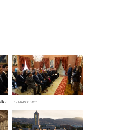
blica
-
17 MARÇO 2026