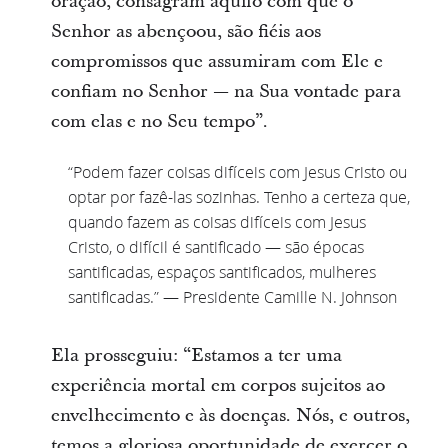
oração, consagram aquilo com que o
Senhor as abençoou, são fiéis aos
compromissos que assumiram com Ele e
confiam no Senhor — na Sua vontade para
com elas e no Seu tempo”.
“Podem fazer coisas difíceis com Jesus Cristo ou
optar por fazê-las sozinhas. Tenho a certeza que,
quando fazem as coisas difíceis com Jesus
Cristo, o difícil é santificado — são épocas
santificadas, espaços santificados, mulheres
santificadas.” — Presidente Camille N. Johnson
Ela prosseguiu: “Estamos a ter uma
experiência mortal em corpos sujeitos ao
envelhecimento e às doenças. Nós, e outros,
temos a gloriosa oportunidade de exercer o