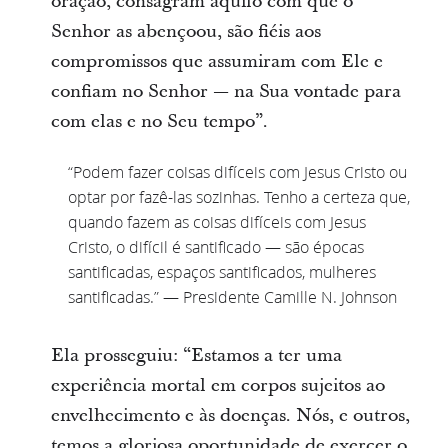
oração, consagram aquilo com que o
Senhor as abençoou, são fiéis aos
compromissos que assumiram com Ele e
confiam no Senhor — na Sua vontade para
com elas e no Seu tempo”.
“Podem fazer coisas difíceis com Jesus Cristo ou
optar por fazê-las sozinhas. Tenho a certeza que,
quando fazem as coisas difíceis com Jesus
Cristo, o difícil é santificado — são épocas
santificadas, espaços santificados, mulheres
santificadas.” — Presidente Camille N. Johnson
Ela prosseguiu: “Estamos a ter uma
experiência mortal em corpos sujeitos ao
envelhecimento e às doenças. Nós, e outros,
temos a gloriosa oportunidade de exercer o