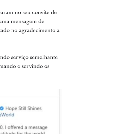
param no seu convite de
e numa mensagem de
ntado no agradecimento a
ando serviço semelhante
amando e servindo os