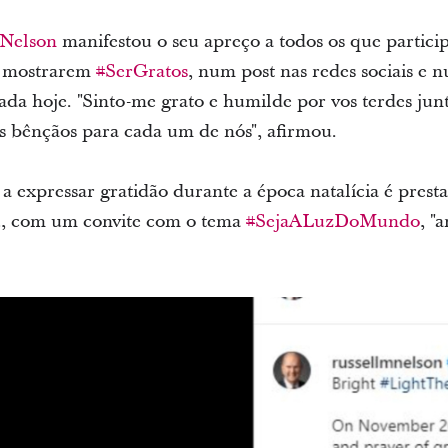
 Nelson
manifestou o seu apreço a todos os que partici
a mostrarem
#SerGratos
, num post nas redes sociais 
gada hoje.
"Sinto-me grato e humilde por vos terdes ju
s bênçãos para cada um de nós", afirmou.
 expressar gratidão durante a época natalícia é prest
ou, com um convite com o tema
#SejaALuzDoMundo
, "