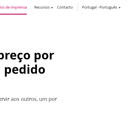
os de Imprensa
Recursos
Contacto
Portugal
-
Português
preço por
u pedido
rvir aos outros, um por