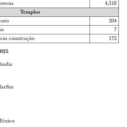
jovens
4,518
Templos
ento
204
ão
7
 em construção
172
2025
ândia
Marfim
México