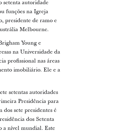
o setenta autoridade
u funções na Igreja
to, presidente de ramo e
Austrália Melbourne.
 Brigham Young e
esas na Universidade da
a profissional nas áreas
ento imobiliário. Ele e a
te setentas autoridades
rimeira Presidência para
 dos sete presidentes é
Presidência dos Setenta
 a nível mundial. Este