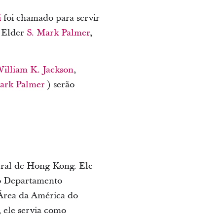
i
foi chamado para servir
o Elder
S. Mark Palmer
,
illiam K. Jackson
,
ark Palmer
) serão
ural de Hong Kong. Ele
do Departamento
 Área da América do
 ele servia como