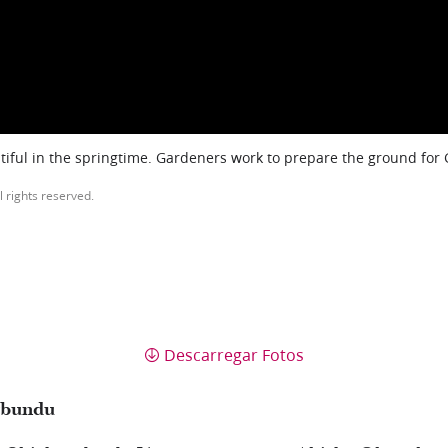
iful in the springtime. Gardeners work to prepare the ground for
l rights reserved.
Descarregar Fotos
gbundu