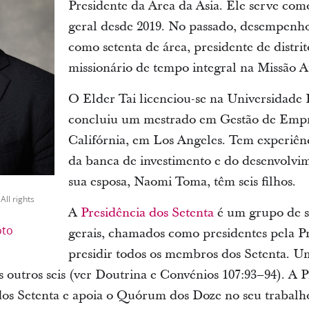
Presidente da Área da Ásia. Ele serve com
geral desde 2019. No passado, desempenho
como setenta de área, presidente de distri
missionário de tempo integral na Missão 
O Elder Tai licenciou-se na Universidade
concluiu um mestrado em Gestão de Empr
Califórnia, em Los Angeles. Tem experiênci
da banca de investimento e do desenvolvim
sua esposa, Naomi Toma, têm seis filhos.
All rights
A
Presidência dos Setenta
é um grupo de se
oto
gerais, chamados como presidentes pela P
presidir todos os membros dos Setenta. Um
s outros seis (ver Doutrina e Convénios 107:93–94). A 
dos Setenta e apoia o Quórum dos Doze no seu trabalho