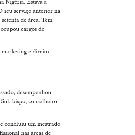
 Nigéria. Estava a
 seu serviço anterior na
e setenta de área. Tem
á ocupou cargos de
marketing e direito.
passado, desempenhou
Sul, bispo, conselheiro
.
 e concluiu um mestrado
ssional nas áreas de