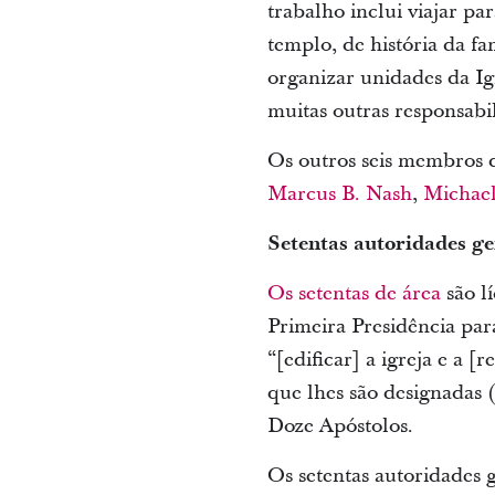
trabalho inclui viajar pa
templo, de história da fa
organizar unidades da Igr
muitas outras responsabi
Os outros seis membros d
Marcus B. Nash
,
Michae
Setentas autoridades ge
Os setentas de área
são l
Primeira Presidência par
“[edificar] a igreja e a 
que lhes são designadas 
Doze Apóstolos.
Os setentas autoridades 