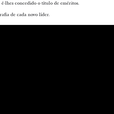
é-lhes concedido o título de eméritos.
afia de cada novo líder.