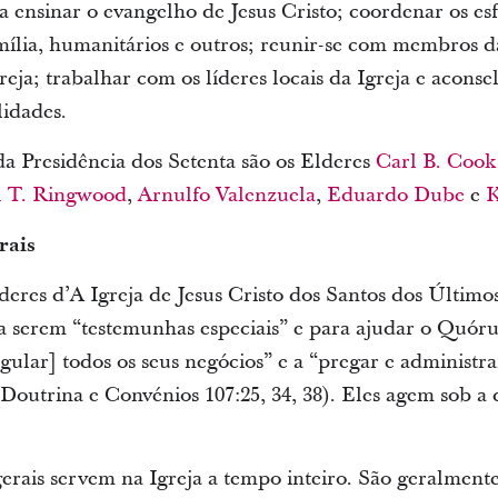
ra ensinar o evangelho de Jesus Cristo; coordenar os es
mília, humanitários e outros; reunir-se com membros da
eja; trabalhar com os líderes locais da Igreja e acons
lidades.
a Presidência dos Setenta são os Elderes
Carl B. Cook
l T. Ringwood
,
Arnulfo Valenzuela
,
Eduardo Dube
e
K
rais
íderes d’A Igreja de Jesus Cristo dos Santos dos Últim
a serem “testemunhas especiais” e para ajudar o Quór
[regular] todos os seus negócios” e a “pregar e administr
(Doutrina e Convénios 107:25, 34, 38). Eles agem sob 
gerais servem na Igreja a tempo inteiro. São geralmen