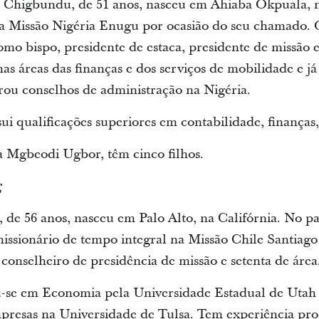
Chigbundu, de 51 anos, nasceu em Ahiaba Okpuala, na
a Missão Nigéria Enugu por ocasião do seu chamado. O
omo bispo, presidente de estaca, presidente de missão 
nas áreas das finanças e dos serviços de mobilidade e j
grou conselhos de administração na Nigéria.
 qualificações superiores em contabilidade, finanças, 
ia Mgbeodi Ugbor, têm cinco filhos.
g
 de 56 anos, nasceu em Palo Alto, na Califórnia. No 
issionário de tempo integral na Missão Chile Santiago 
 conselheiro de presidência de missão e setenta de área
u-se em Economia pela Universidade Estadual de Utah
esas na Universidade de Tulsa. Tem experiência profi