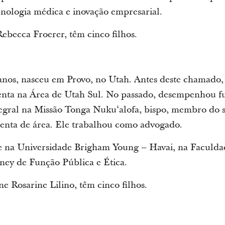
ecnologia médica e inovação empresarial.
Rebecca Froerer, têm cinco filhos.
anos, nasceu em Provo, no Utah. Antes deste chamado
ta na Área de Utah Sul. No passado, desempenhou fu
tegral na Missão Tonga Nukuʻalofa, bispo, membro do 
etenta de área. Ele trabalhou como advogado.
se na Universidade Brigham Young – Havai, na Faculda
ney de Função Pública e Ética.
ne Rosarine Lilino, têm cinco filhos.