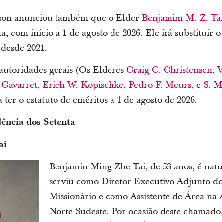
rson anunciou também que o Elder
Benjamim M. Z. Ta
a, com início a 1 de agosto de 2026. Ele irá substituir 
 desde 2021.
 autoridades gerais (Os Elderes
Craig C. Christensen
,
W
Gavarret
,
Erich W. Kopischke
,
Pedro F. Meurs,
e
S. M
 ter o estatuto de eméritos a 1 de agosto de 2026.
ência dos Setenta
ai
Benjamin Ming Zhe Tai, de 53 anos, é nat
serviu como Diretor Executivo Adjunto 
Missionário e como Assistente de Área na
Norte Sudeste. Por ocasião deste chamado,