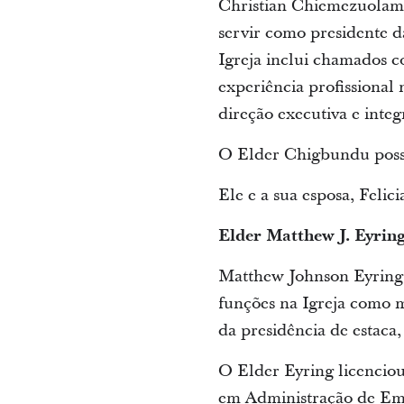
Christian Chiemezuolam 
servir como presidente d
Igreja inclui chamados c
experiência profissional 
direção executiva e inte
O Elder Chigbundu possui
Ele e a sua esposa, Felic
Elder Matthew J. Eyrin
Matthew Johnson Eyring,
funções na Igreja como m
da presidência de estaca,
O Elder Eyring licencio
em Administração de Empr