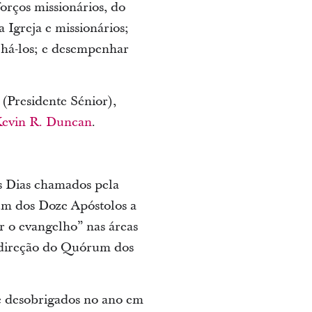
forços missionários, do
 Igreja e missionários;
elhá-los; e desempenhar
(Presidente Sénior),
evin R. Duncan
.
os Dias chamados pela
um dos Doze Apóstolos a
ar o evangelho” nas áreas
a direção do Quórum dos
te desobrigados no ano em