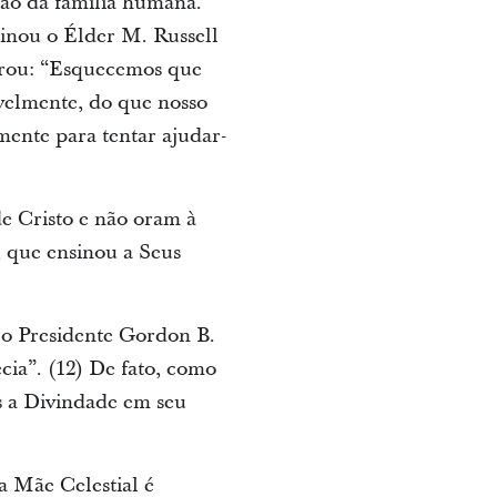
ção da família humana.
sinou o Élder M. Russell
arou: “Esquecemos que
velmente, do que nosso
mente para tentar ajudar-
de Cristo e não oram à
, que ensinou a Seus
e o Presidente Gordon B.
cia”. (12) De fato, como
 a Divindade em seu
a Mãe Celestial é