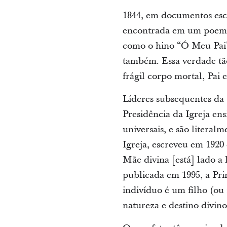
1844, em documentos escri
encontrada em um poema 
como o hino “Ó Meu Pai”
também. Essa verdade tã
frágil corpo mortal, Pai 
Líderes subsequentes da 
Presidência da Igreja en
universais, e são literal
Igreja, escreveu em 1920
Mãe divina [está] lado a
publicada em 1995, a Pr
indivíduo é um filho (ou 
natureza e destino divino