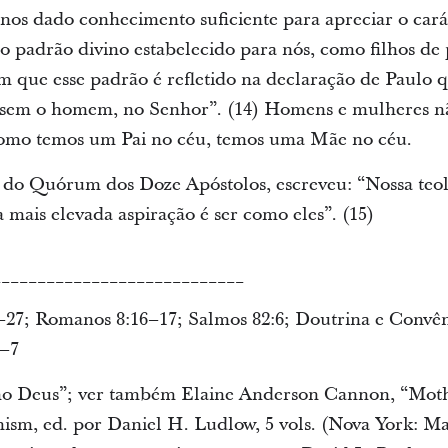
i-nos dado conhecimento suficiente para apreciar o cará
padrão divino estabelecido para nós, como filhos de pa
am que esse padrão é refletido na declaração de Paul
 sem o homem, no Senhor”. (14) Homens e mulheres n
como temos um Pai no céu, temos uma Mãe no céu.
 do Quórum dos Doze Apóstolos, escreveu: “Nossa te
sa mais elevada aspiração é ser como eles”. (15)
____________________________
–27; Romanos 8:16–17; Salmos 82:6; Doutrina e Convên
4–7
o Deus”; ver também Elaine Anderson Cannon, “Mot
m, ed. por Daniel H. Ludlow, 5 vols. (Nova York: Macm