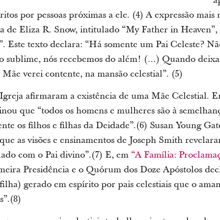
a
tos por pessoas próximas a ele. (4) A expressão mais n
de Eliza R. Snow, intitulado “My Father in Heaven”,
. Este texto declara: “Há somente um Pai Celeste? Nã
o sublime, nós recebemos do além! (…) Quando deixar
e Mãe verei contente, na mansão celestial”. (5)
Igreja afirmaram a existência de uma Mãe Celestial. E
sinou que “todos os homens e mulheres são à semelhan
mente os filhos e filhas da Deidade”.(6) Susan Young Ga
 que as visões e ensinamentos de Joseph Smith revelar
 lado com o Pai divino”.(7) E, em
“A Família: Proclam
imeira Presidência e o Quórum dos Doze Apóstolos de
filha) gerado em espírito por pais celestiais que o ama
s”.(8)