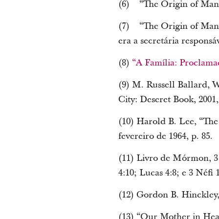
(6) “The Origin of Man”
(7) “The Origin of Man”
era a secretária responsá
(8)
“A Família: Proclam
(9) M. Russell Ballard,
City: Deseret Book, 2001,
(10) Harold B. Lee, “The
fevereiro de 1964, p. 85.
(11) Livro de Mórmon, 3 
4:10; Lucas 4:8; e 3 Néfi 1
(12) Gordon B. Hinckley, 
(13) “Our Mother in Heave