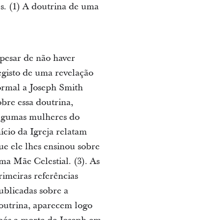
s. (1) A doutrina de uma
pesar de não haver
egisto de uma revelação
ormal a Joseph Smith
obre essa doutrina,
lgumas mulheres do
nício da Igreja relatam
ue ele lhes ensinou sobre
ma Mãe Celestial. (3). As
rimeiras referências
ublicadas sobre a
outrina, aparecem logo