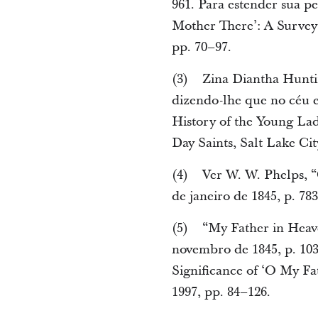
961. Para estender sua p
Mother There’: A Survey 
pp. 70–97.
(3) Zina Diantha Huntin
dizendo-lhe que no céu e
History of the Young Lad
Day Saints, Salt Lake Cit
(4) Ver W. W. Phelps, “
de janeiro de 1845, p. 783
(5) “My Father in Heaven
novembro de 1845, p. 103
Significance of ‘O My Fa
1997, pp. 84–126.