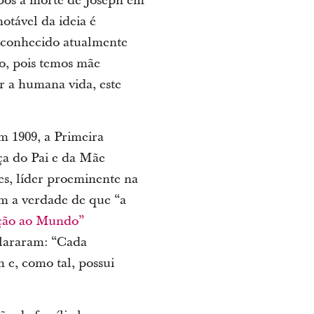
pós a morte de Joseph em
otável da ideia é
 conhecido atualmente
o, pois temos mãe
 a humana vida, este
m 1909, a Primeira
ça do Pai e da Mãe
tes, líder proeminente na
am a verdade de que “a
ação ao Mundo”
clararam: “Cada
m e, como tal, possui