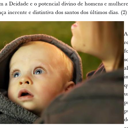
m a Deidade e o potencial divino de homens e mulhere
a inerente e distintiva dos santos dos últimos dias. (2)
A
r
f
s
a
i
q
u
p
p
d