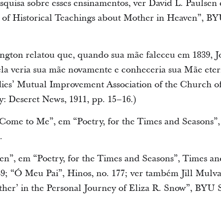
esquisa sobre esses ensinamentos, ver David L. Paulsen 
of Historical Teachings about Mother in Heaven”, BYU 
gton relatou que, quando sua mãe faleceu em 1839, J
la veria sua mãe novamente e conheceria sua Mãe eter
ies’ Mutual Improvement Association of the Church of 
y: Deseret News, 1911, pp. 15–16.)
Come to Me”, em “Poetry, for the Times and Seasons”,
.
”, em “Poetry, for the Times and Seasons”, Times and
9; “Ó Meu Pai”, Hinos, no. 177; ver também Jill Mulva
ther’ in the Personal Journey of Eliza R. Snow”, BYU S