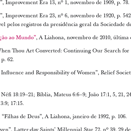
, Improvement Era 13, nº 1, novembro de 1909, p. 78.
, Improvement Era 23, nº 6, novembro de 1920, p. 542
vel pelos registros da presidência geral da Sociedade d
ação ao Mundo”
, A Liahona, novembro de 2010, última 
 When Thou Art Converted: Continuing Our Search for 
 p. 62.
 Influence and Responsibility of Women”, Relief Societ
Néfi 18:19–21; Bíblia, Mateus 6:6–9; João 17:1, 5, 21,
3:9; 17:15.
“Filhas de Deus”, A Liahona, janeiro de 1992, p. 106.
n”, Latter-day Saints’ Millennial Star 72, nº 39, 29 d