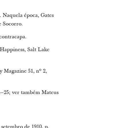
. Naquela época, Gates
e Socorro.
contracapa.
Happiness, Salt Lake
y Magazine 51, nº 2,
 24–25; ver também Mateus
e setembro de 1910, p.