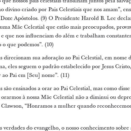
 que nossos pais celestiais trabalham juntos pela salva
 divino criado por Pais Celestiais que nos amam”, en
Doze Apóstolos. (9) O Presidente Harold B. Lee decl
 uma Mãe Celestial que estão mais preocupados, prova
, e que nos influenciam do além e trabalham constante
 o que podemos”. (10)
as direcionam sua adoração ao Pai Celestial, em nome 
ma, eles seguem o padrão estabelecido por Jesus Cristo
r ao Pai em [Seu] nome”. (11)
s são ensinados a orar ao Pai Celestial, mas como diss
 orarmos à nossa Mãe Celestial não a diminui ou depre
r Clawson, “Honramos a mulher quando reconhecemos
s verdades do evangelho, o nosso conhecimento sobre 