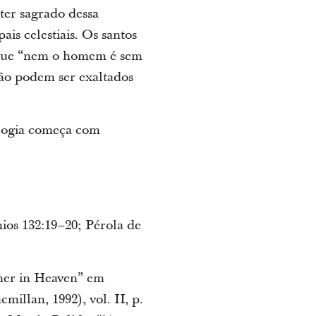
ter sagrado dessa
is celestiais. Os santos
o que “nem o homem é sem
ão podem ser exaltados
ologia começa com
ios 132:19–20; Pérola de
her in Heaven” em
illan, 1992), vol. II, p.