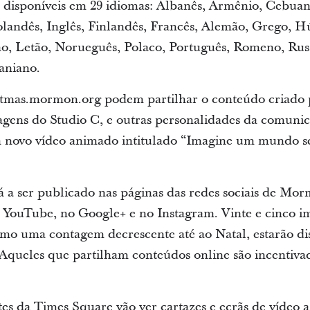
o disponíveis em 29 idiomas: Albanês, Armênio, Cebuan
andês, Inglês, Finlandês, Francês, Alemão, Grego, H
no, Letão, Norueguês, Polaco, Português, Romeno, Rus
aniano.
ristmas.mormon.org podem partilhar o conteúdo criado p
gens do Studio C, e outras personalidades da comunic
 um novo vídeo animado intitulado “Imagine um mundo
á a ser publicado nas páginas das redes sociais de Mor
o YouTube, no Google+ e no Instagram. Vinte e cinco 
o uma contagem decrescente até ao Natal, estarão dis
. Aqueles que partilham conteúdos online são incentiva
tes da Times Square vão ver cartazes e ecrãs de vídeo