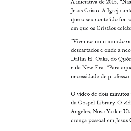
A iniciativa de 2015, “N
Jesus Cristo. A Igreja a
que o seu conteúdo for s
em que os Cristãos celeb
“Vivemos num mundo onde 
descartados e onde a nec
Dallin H. Oaks, do Quór
e da New Era. “Para aque
necessidade de professar
O vídeo de dois minutos
da Gospel Library. O víd
Angeles, Nova York e Utah
crença pessoal em Jesus C