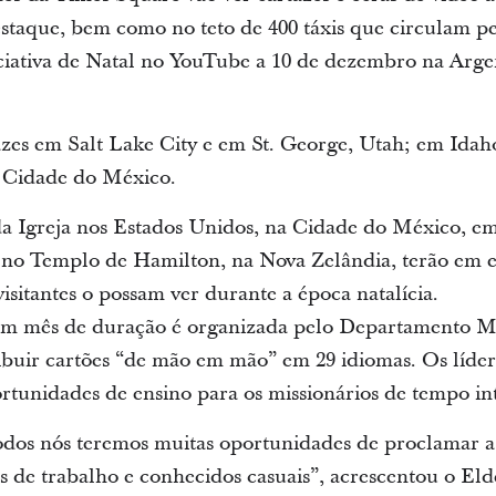
estaque, bem como no teto de 400 táxis que circulam pe
iativa de Natal no YouTube a 10 de dezembro na Argent
zes em Salt Lake City e em St. George, Utah; em Idah
a Cidade do México.
s da Igreja nos Estados Unidos, na Cidade do México, 
no Templo de Hamilton, na Nova Zelândia, terão em e
isitantes o possam ver durante a época natalícia.
e um mês de duração é organizada pelo Departamento Mi
tribuir cartões “de mão em mão” em 29 idiomas. Os líde
ortunidades de ensino para os missionários de tempo in
odos nós teremos muitas oportunidades de proclamar a 
as de trabalho e conhecidos casuais”, acrescentou o El