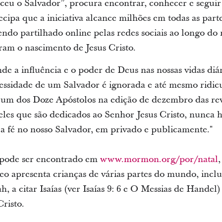
asceu o Salvador”, procura encontrar, conhecer e segui
ntecipa que a iniciativa alcance milhões em todas as pa
endo partilhado online pelas redes sociais ao longo d
ram o nascimento de Jesus Cristo.
a influência e o poder de Deus nas nossas vidas diár
essidade de um Salvador é ignorada e até mesmo ridicu
um dos Doze Apóstolos na edição de dezembro das revi
les que são dedicados ao Senhor Jesus Cristo, nunca 
 a fé no nosso Salvador, em privado e publicamente."
 pode ser encontrado em
www.mormon.org/por/natal
eo apresenta crianças de várias partes do mundo, inclus
, a citar Isaías (ver Isaías 9: 6 e O Messias de Handel)
risto.