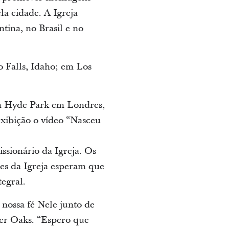
la cidade. A Igreja
ina, no Brasil e no
o Falls, Idaho; em Los
em Hyde Park em Londres,
xibição o vídeo “Nasceu
ssionário da Igreja. Os
res da Igreja esperam que
tegral.
nossa fé Nele junto de
der Oaks. “Espero que