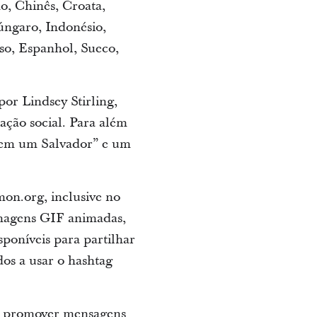
o, Chinês, Croata,
úngaro, Indonésio,
so, Espanhol, Sueco,
or Lindsey Stirling,
ação social. Para além
 sem um Salvador” e um
mon.org, inclusive no
imagens GIF animadas,
poníveis para partilhar
dos a usar o hashtag
 a promover mensagens