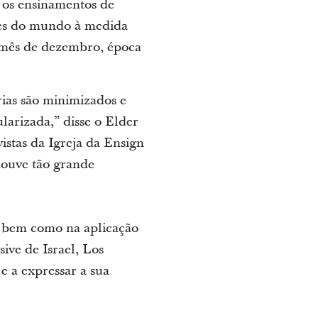
r os ensinamentos de
rtes do mundo à medida
o mês de dezembro, época
ias são minimizados e
larizada,” disse o Elder
stas da Igreja da Ensign
houve tão grande
, bem como na aplicação
ive de Israel, Los
 e a expressar a sua