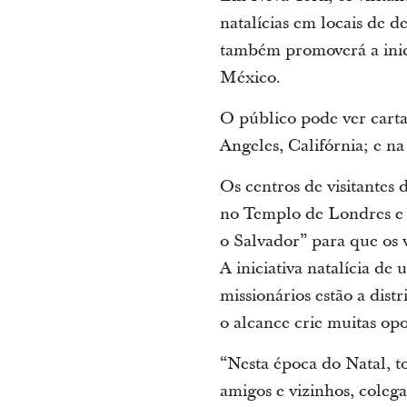
natalícias em locais de d
também promoverá a inic
México.
O público pode ver carta
Angeles, Califórnia; e n
Os centros de visitante
no Templo de Londres e 
o Salvador” para que os v
A iniciativa natalícia d
missionários estão a dis
o alcance crie muitas op
“Nesta época do Natal, t
amigos e vizinhos, coleg