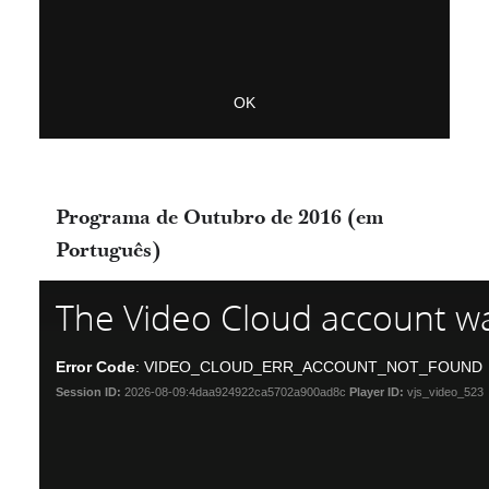
OK
Programa de Outubro de 2016 (em
Português)
The Video Cloud account wa
Error Code
: VIDEO_CLOUD_ERR_ACCOUNT_NOT_FOUND
Session ID:
2026-08-09:4daa924922ca5702a900ad8c
Player ID:
vjs_video_523