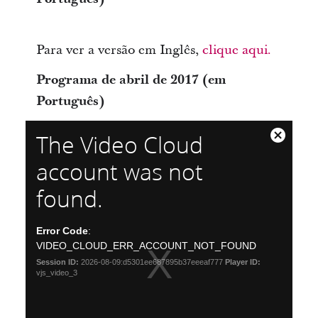
Para ver a versão em Inglês,
clique aqui.
Programa de abril de 2017 (em
Português)
The Video Cloud
Close
Modal
account was not
Dialog
found.
Error Code
:
VIDEO_CLOUD_ERR_ACCOUNT_NOT_FOUND
Session ID:
2026-08-09:d5301ee687895b37eeeaf777
Player ID:
vjs_video_3