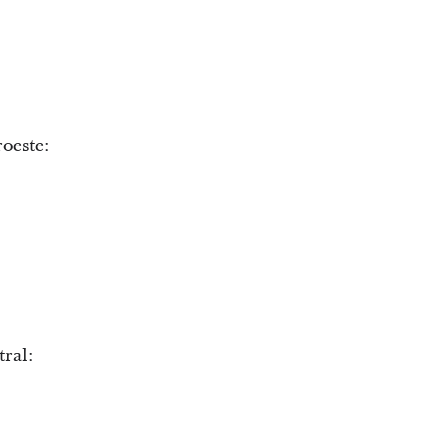
oeste:
ral: