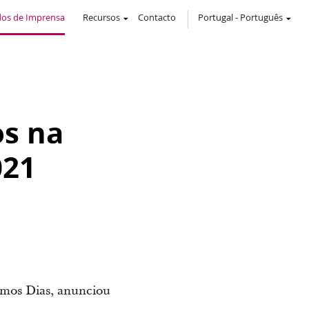
os de Imprensa
Recursos
Contacto
Portugal
-
Português
os na
021
timos Dias, anunciou