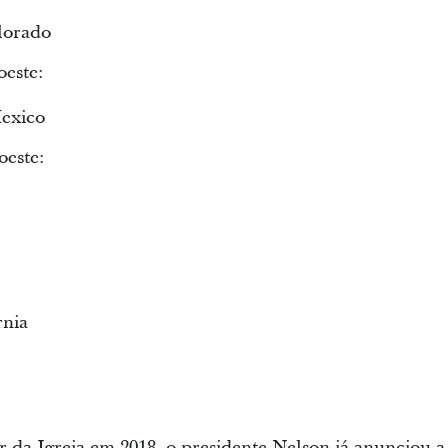
lorado
este:
exico
este:
rnia
r da Igreja em 2018, o presidente Nelson já anunciou a