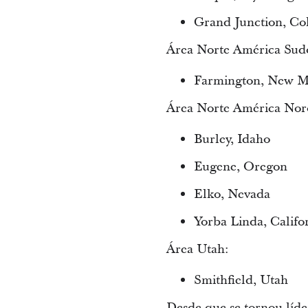
Grand Junction, Co
Área Norte América Sudo
Farmington, New M
Área Norte América Noro
Burley, Idaho
Eugene, Oregon
Elko, Nevada
Yorba Linda, Califo
Área Utah:
Smithfield, Utah
Desde que se tornou líde