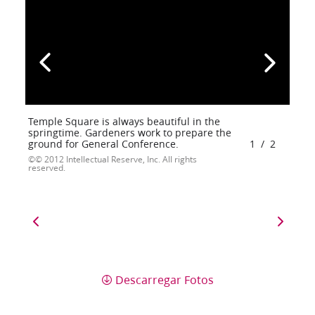
Temple Square is always beautiful in the
springtime. Gardeners work to prepare the
ground for General Conference.
1
/
2
© 2012 Intellectual Reserve, Inc. All rights
reserved.
Descarregar Fotos