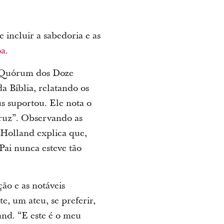
 incluir a sabedoria e as
oa
.
do Quórum dos Doze
a Bíblia, relatando os
s suportou. Ele nota o
cruz”. Observando as
e Holland explica que,
ai nunca esteve tão
ão e as notáveis
, um ateu, se preferir,
and. “E este é o meu