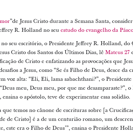
amor
”de Jesus Cristo durante a Semana Santa, considere
Jeffrey R. Holland no seu
estudo do evangelho da Pásc
no seu escritório, o Presidente Jeffrey R. Holland, 
esus Cristo dos Santos dos Últimos Dias, lê
Mateus 27
d
icação de Cristo e enfatizando as provocações que Jesu
 desafios a Jesus, como “Se és Filho de Deus, desce da 
 em voz alta: “Eli, Eli, lama sabachthani?”, o President
 “Deus meu, Deus meu, por que me desamparaste?”, o P
, ensina o apóstolo, teve de experimentar essa solidão.
a que temos no cânone de escrituras sobre [a Crucificaç
de de Cristo] é a de um centurião romano, um descrente
, este era o Filho de Deus’”, ensina o Presidente Holl