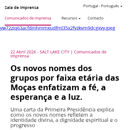
Portugal
-
Português
Sala de Imprensa
Comunicados de Imprensa
Recursos
Contacto
yw72ziq63acfdmhmmxudfml35x2fyzkvm9dcgxvy.jpeg
22 Abril 2026
-
SALT LAKE CITY
Comunicados de
Imprensa
Os novos nomes dos
grupos por faixa etária das
Moças enfatizam a fé, a
esperança e a luz.
Uma carta da Primeira Presidência explica
como os novos nomes refletem a
identidade divina, a dignidade espiritual e o
progresso