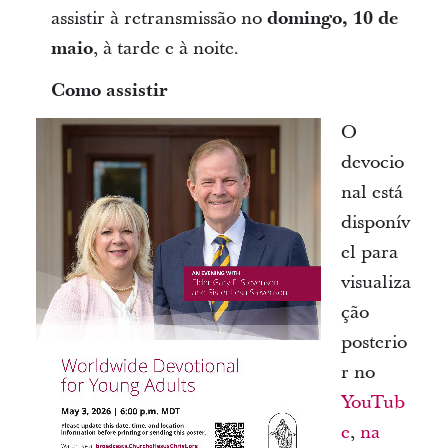
assistir à retransmissão no
domingo, 10 de
maio
, à tarde e à noite.
Como assistir
O
devocio
nal está
disponív
el para
visualiza
ção
posterio
r no
YouTub
e
,
na