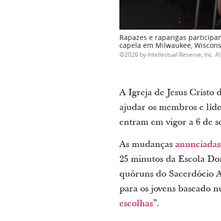
Rapazes e raparigas participa
capela em Milwaukee, Wiscons
2026 by Intellectual Reserve, Inc. Al
A Igreja de Jesus Cristo
ajudar os membros e líd
entram em vigor a 6 de s
As mudanças
anunciadas
25 minutos da Escola Do
quóruns do Sacerdócio A
para os jovens baseado n
escolhas
”.