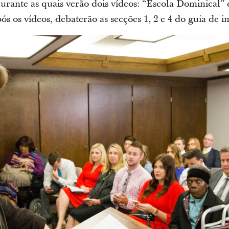
urante as quais verão dois vídeos: “Escola Dominical”
ós os vídeos, debaterão as secções 1, 2 e 4 do guia de