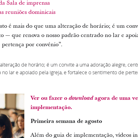
da Sala de imprensa
as reuniões dominicais
sto é mais do que uma alteração de horário; é um con
to — que renova o nosso padrão centrado no lar e apoia
e pertença por convénio”.
 alteração de horário; é um convite a uma adoração alegre, ce
no lar e apoiado pela Igreja, e fortalece o sentimento de pert
Ver ou fazer o
download
agora de uma ve
implementação.
Primeira semana de agosto
Além do guia de implementação, vídeos ins