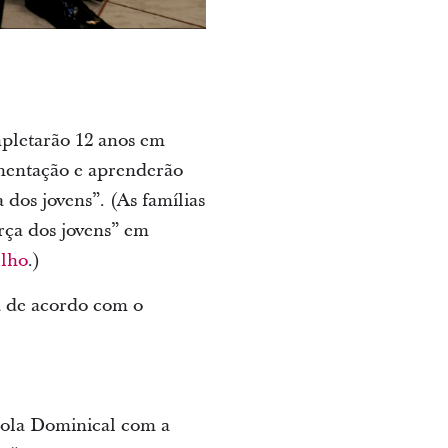
mpletarão 12 anos em
lementação e aprenderão
 dos jovens”. (As famílias
orça dos jovens” em
elho
.)
á de acordo com o
scola Dominical com a