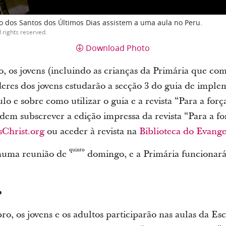
sto dos Santos dos Últimos Dias assistem a uma aula no Peru.
l rights reserved.
Download Photo
, os jovens (incluindo as crianças da Primária que co
líderes dos jovens estudarão a secção 3 do guia de imp
lo e sobre como utilizar o guia e a revista “Para a força
odem subscrever a edição impressa da revista “Para a f
Christ.org
ou aceder à revista na
Biblioteca do Evang
quinto
 numa reunião de
domingo, e a Primária funcionar
o
o, os jovens e os adultos participarão nas aulas da E