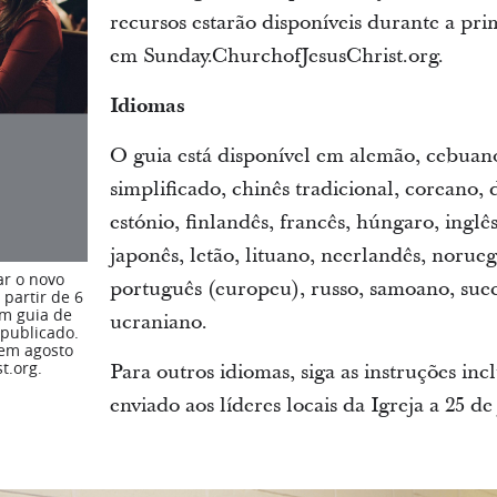
recursos estarão disponíveis durante a pr
em Sunday.ChurchofJesusChrist.org.
Idiomas
O guia está disponível em alemão, cebuano
simplificado, chinês tradicional, coreano,
estónio, finlandês, francês, húngaro, inglês,
japonês, letão, lituano, neerlandês, norueg
ar o novo
português (europeu), russo, samoano, suec
 partir de 6
m guia de
ucraniano.
publicado.
 em agosto
t.org.
Para outros idiomas, siga as instruções inc
enviado aos líderes locais da Igreja a 25 d