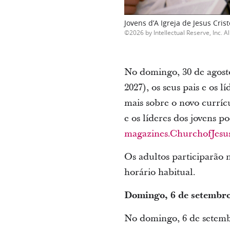
Jovens d’A Igreja de Jesus Cri
2026 by Intellectual Reserve, Inc. Al
No domingo, 30 de agosto
2027), os seus pais e os 
mais sobre o novo currícu
e os líderes dos jovens p
magazines.ChurchofJesus
Os adultos participarão
horário habitual.
Domingo, 6 de setembr
No domingo, 6 de setembr