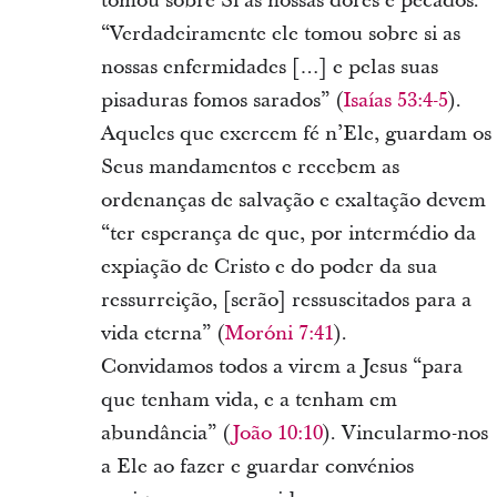
tomou sobre Si as nossas dores e pecados.
“Verdadeiramente ele tomou sobre si as
nossas enfermidades […] e pelas suas
pisaduras fomos sarados” (
Isaías 53:4-5
).
Aqueles que exercem fé n’Ele, guardam os
Seus mandamentos e recebem as
ordenanças de salvação e exaltação devem
“ter esperança de que, por intermédio da
expiação de Cristo e do poder da sua
ressurreição, [serão] ressuscitados para a
vida eterna” (
Moróni 7:41
).
Convidamos todos a virem a Jesus “para
que tenham vida, e a tenham em
abundância” (
João 10:10
). Vincularmo-nos
a Ele ao fazer e guardar convénios