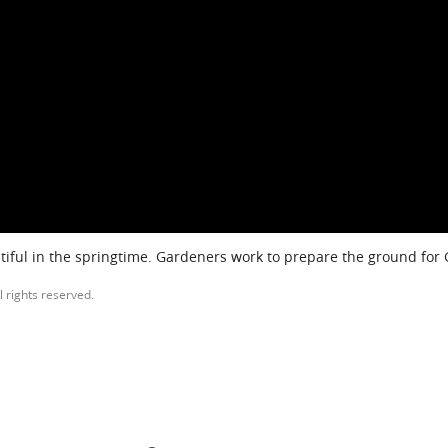
iful in the springtime. Gardeners work to prepare the ground for
l rights reserved.