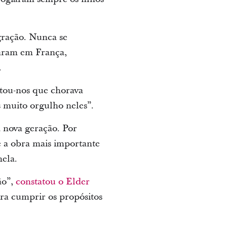
gração. Nunca se
caram em França,
.
ntou-nos que chorava
s muito orgulho neles”.
 nova geração. Por
é a obra mais importante
nela.
ão”,
constatou o Elder
ara cumprir os propósitos