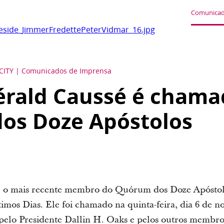
Comunicad
eside_JimmerFredettePeterVidmar_16.jpg
CITY
Comunicados de Imprensa
érald Caussé é chama
os Doze Apóstolos
 o mais recente membro do Quórum dos Doze Apóstolo
timos Dias. Ele foi chamado na quinta-feira, dia 6 de n
elo Presidente Dallin H. Oaks e pelos outros membro