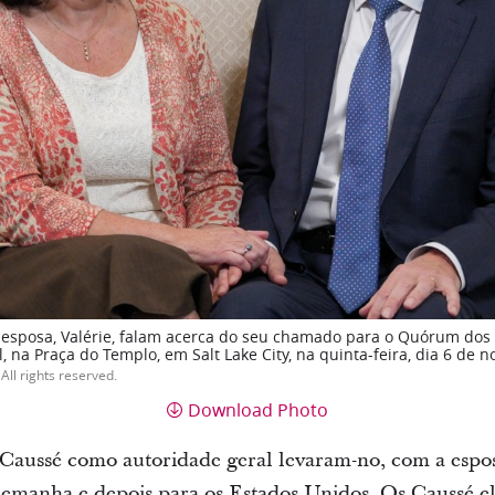
 esposa, Valérie, falam acerca do seu chamado para o Quórum dos D
, na Praça do Templo, em Salt Lake City, na quinta-feira, dia 6 de
All rights reserved.
Download Photo
Caussé como autoridade geral levaram-no, com a esposa,
Alemanha e depois para os Estados Unidos. Os Caussé e