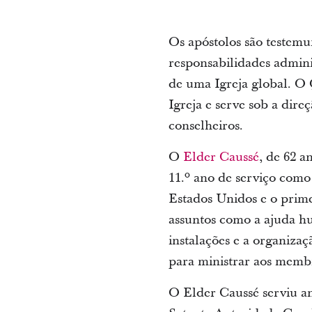
Os apóstolos são testem
responsabilidades admini
de uma Igreja global. O 
Igreja e serve sob a dire
conselheiros.
O
Elder Caussé
, de 62 a
11.º ano de serviço como 
Estados Unidos e o prime
assuntos como a ajuda hu
instalações e a organiza
para ministrar aos memb
O Elder Caussé serviu a