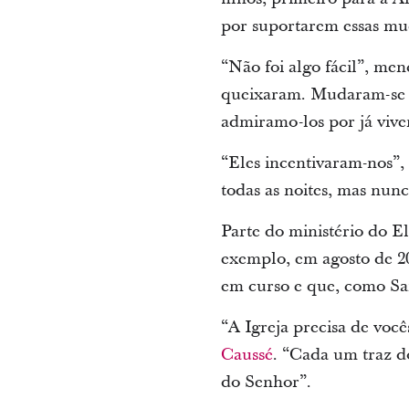
por suportarem essas mud
“Não foi algo fácil”, me
queixaram. Mudaram-se c
admiramo-los por já vive
“Eles incentivaram-nos”,
todas as noites, mas nunc
Parte do ministério do E
exemplo, em agosto de 20
em curso e que, como San
“A Igreja precisa de voc
Caussé
. “Cada um traz do
do Senhor”.