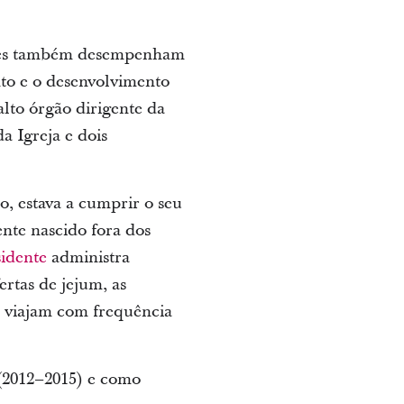
 Eles também desempenham
nto e o desenvolvimento
lto órgão dirigente da
a Igreja e dois
o, estava a cumprir o seu
ente nascido fora dos
idente
administra
rtas de jejum, as
m viajam com frequência
(2012–2015) e como