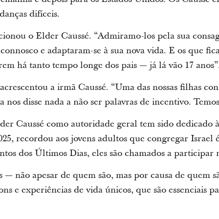
anças difíceis.
ncionou o Elder Caussé. “Admiramo-los pela sua consa
onnosco e adaptaram-se à sua nova vida. E os que fi
rem há tanto tempo longe dos pais — já lá vão 17 anos”
 acrescentou a irmã Caussé. “Uma das nossas filhas co
a nos disse nada a não ser palavras de incentivo. Temo
lder Caussé como autoridade geral tem sido dedicado à
25, recordou aos jovens adultos que congregar Israel 
tos dos Últimos Dias, eles são chamados a participar 
ês — não apesar de quem são, mas por causa de quem s
ns e experiências de vida únicos, que são essenciais p