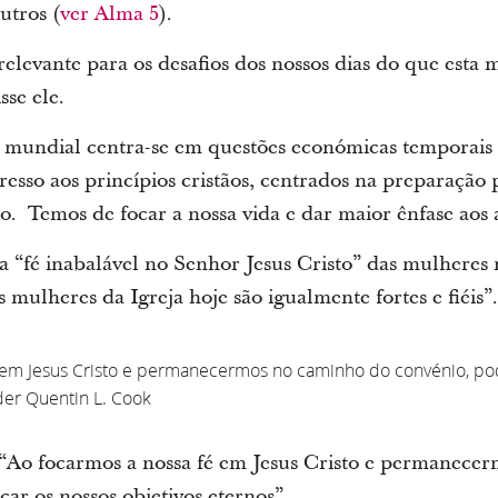
utros (
ver Alma 5
).
relevante para os desafios dos nossos dias do que esta
sse ele.
mundial centra-se em questões económicas temporais d
resso aos princípios cristãos, centrados na preparação
o. Temos de focar a nossa vida e dar maior ênfase aos a
 “fé inabalável no Senhor Jesus Cristo” das mulheres n
 mulheres da Igreja hoje são igualmente fortes e fiéis”.
é em Jesus Cristo e permanecermos no caminho do convénio, po
der Quentin L. Cook
“Ao focarmos a nossa fé em Jesus Cristo e permanece
ar os nossos objetivos eternos”.