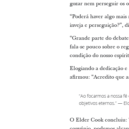
gozar nem perseguir os o
“Poderá haver algo mais 
inveja e perseguição?”, di
“Grande parte do debate 
fala-se pouco sobre o reg
condição do nosso espírit
Elogiando a dedicação e a
afirmou: “Acredito que as
“Ao focarmos a nossa f
objetivos eternos.” — El
O Elder Cook concluiu: 
convénio, podemos alcanç