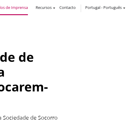
os de Imprensa
Recursos
Contacto
Portugal
-
Português
ade de
a
focarem-
da Sociedade de Socorro