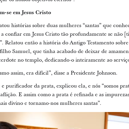
m-se em Jesus Cristo
atou histórias sobre duas mulheres “santas” que conhe
 confiar em Jesus Cristo tão profundamente se não [t
”. Relatou então a história do Antigo Testamento sobre
u filho Samuel, que tinha acabado de deixar de amamen
cerdote no templo, dedicando-o inteiramente ao serviç
smo assim, era difícil”, disse a Presidente Johnson.
r e purificador da prata, explicou ela, e nós “somos pra
 aflição. E assim como a prata é refinada e as impureza
is divino e tornamo-nos mulheres santas”.