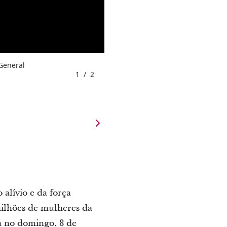
 General
1
/
2
 alívio e da força
milhões de mulheres da
a no domingo, 8 de