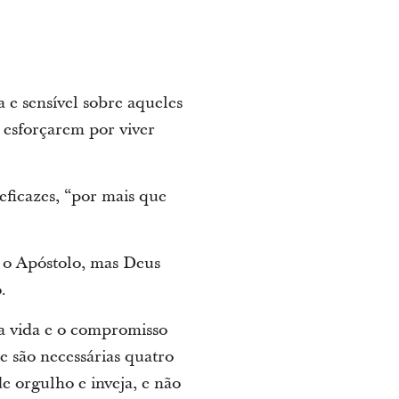
 e sensível sobre aqueles
 esforçarem por viver
eficazes, “por mais que
u o Apóstolo, mas Deus
.
 a vida e o compromisso
 são necessárias quatro
e orgulho e inveja, e não