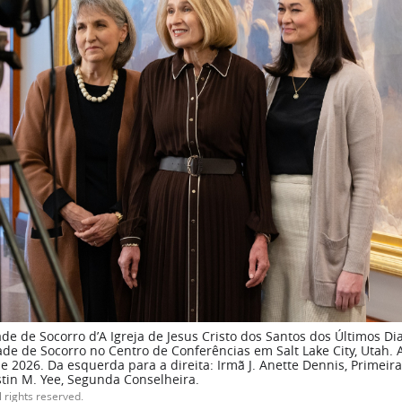
de de Socorro d’A Igreja de Jesus Cristo dos Santos dos Últimos D
de de Socorro no Centro de Conferências em Salt Lake City, Utah. A
e 2026. Da esquerda para a direita: Irmã J. Anette Dennis, Primeir
stin M. Yee, Segunda Conselheira.
l rights reserved.