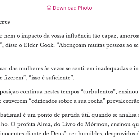
Download Photo
eres
nem o impacto da vossa influência tão capaz, amorosa
, disse o Elder Cook. “Abençoam muitas pessoas ao se
ar das mulheres às vezes se sentirem inadequadas e in
 fizerem”, “isso é suficiente”.
posição continua nestes tempos “turbulentos”, ensino
e estiverem “edificados sobre a sua rocha” prevalecerão
 batismal é um ponto de partida útil quando se analisa
ho. O profeta Alma, do Livro de Mórmon, ensinou que
inocentes diante de Deus”: ser humildes, desprovidos d