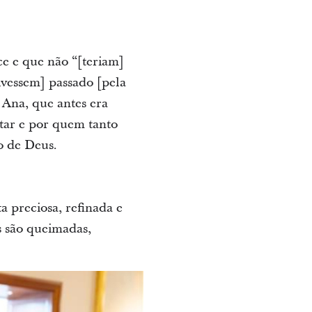
ce e que não “[teriam]
ivessem] passado [pela
 Ana, que antes era
tar e por quem tanto
o de Deus.
ta preciosa, refinada e
s são queimadas,