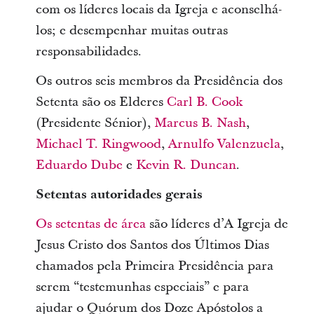
com os líderes locais da Igreja e aconselhá-
los; e desempenhar muitas outras
responsabilidades.
Os outros seis membros da Presidência dos
Setenta são os Elderes
Carl B. Cook
(Presidente Sénior),
Marcus B. Nash
,
Michael T. Ringwood
,
Arnulfo Valenzuela
,
Eduardo Dube
e
Kevin R. Duncan
.
Setentas autoridades gerais
Os setentas de área
são líderes d’A Igreja de
Jesus Cristo dos Santos dos Últimos Dias
chamados pela Primeira Presidência para
serem “testemunhas especiais” e para
ajudar o Quórum dos Doze Apóstolos a