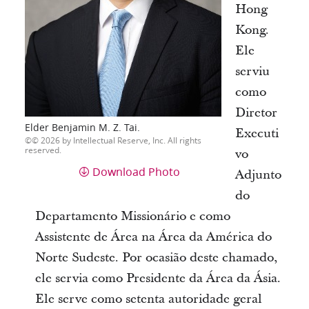
Hong
Kong.
Ele
serviu
como
Diretor
Elder Benjamin M. Z. Tai.
Executi
© 2026 by Intellectual Reserve, Inc. All rights
reserved.
vo
Download Photo
Adjunto
do
Departamento Missionário e como
Assistente de Área na Área da América do
Norte Sudeste. Por ocasião deste chamado,
ele servia como Presidente da Área da Ásia.
Ele serve como setenta autoridade geral