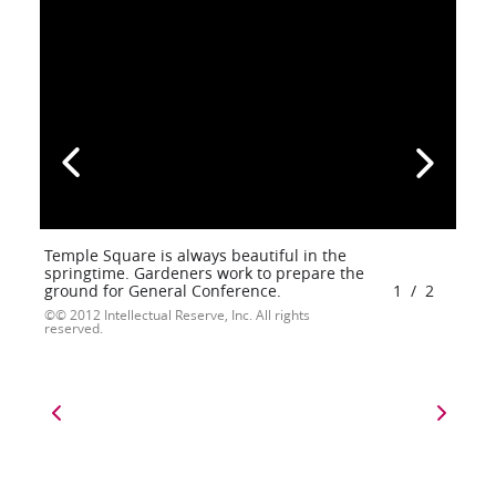
Temple Square is always beautiful in the
springtime. Gardeners work to prepare the
ground for General Conference.
1
/
2
© 2012 Intellectual Reserve, Inc. All rights
reserved.