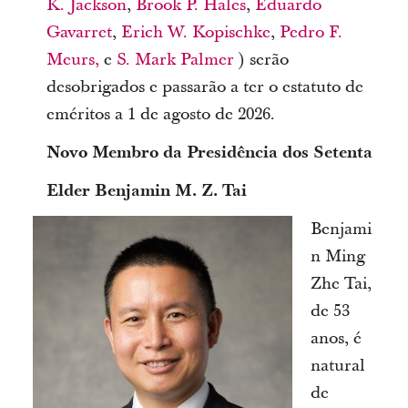
K. Jackson
,
Brook P. Hales
,
Eduardo
Gavarret
,
Erich W. Kopischke
,
Pedro F.
Meurs,
e
S. Mark Palmer
) serão
desobrigados e passarão a ter o estatuto de
eméritos a 1 de agosto de 2026.
Novo Membro da Presidência dos Setenta
Elder Benjamin M. Z. Tai
Benjami
n Ming
Zhe Tai,
de 53
anos, é
natural
de