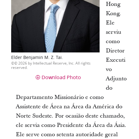
Hong
Kong.
Ele
serviu
como
Diretor
Elder Benjamin M. Z. Tai.
Executi
© 2026 by Intellectual Reserve, Inc. All rights
reserved.
vo
Download Photo
Adjunto
do
Departamento Missionário e como
Assistente de Área na Área da América do
Norte Sudeste. Por ocasião deste chamado,
ele servia como Presidente da Área da Ásia.
Ele serve como setenta autoridade geral