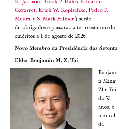
K. Jackson
,
Brook P. Hales
,
Eduardo
Gavarret
,
Erich W. Kopischke
,
Pedro F.
Meurs,
e
S. Mark Palmer
) serão
desobrigados e passarão a ter o estatuto de
eméritos a 1 de agosto de 2026.
Novo Membro da Presidência dos Setenta
Elder Benjamin M. Z. Tai
Benjami
n Ming
Zhe Tai,
de 53
anos, é
natural
de