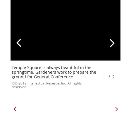
Temple Square is always beautiful in the
springtime. Gardeners work to prepare the
ground for General Conference.
1
/
2
© 2012 Intellectual Reserve, Inc. All rights
reserved.