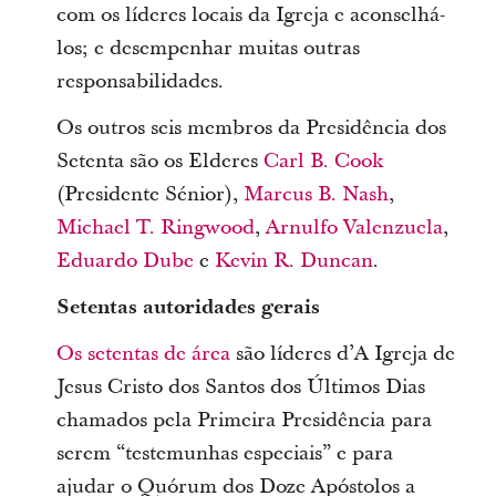
com os líderes locais da Igreja e aconselhá-
los; e desempenhar muitas outras
responsabilidades.
Os outros seis membros da Presidência dos
Setenta são os Elderes
Carl B. Cook
(Presidente Sénior),
Marcus B. Nash
,
Michael T. Ringwood
,
Arnulfo Valenzuela
,
Eduardo Dube
e
Kevin R. Duncan
.
Setentas autoridades gerais
Os setentas de área
são líderes d’A Igreja de
Jesus Cristo dos Santos dos Últimos Dias
chamados pela Primeira Presidência para
serem “testemunhas especiais” e para
ajudar o Quórum dos Doze Apóstolos a