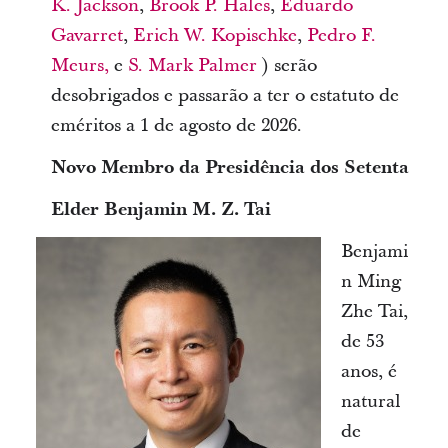
K. Jackson
,
Brook P. Hales
,
Eduardo
Gavarret
,
Erich W. Kopischke
,
Pedro F.
Meurs,
e
S. Mark Palmer
) serão
desobrigados e passarão a ter o estatuto de
eméritos a 1 de agosto de 2026.
Novo Membro da Presidência dos Setenta
Elder Benjamin M. Z. Tai
Benjami
n Ming
Zhe Tai,
de 53
anos, é
natural
de