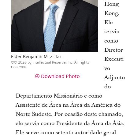
Hong
Kong.
Ele
serviu
como
Diretor
Elder Benjamin M. Z. Tai.
Executi
© 2026 by Intellectual Reserve, Inc. All rights
reserved.
vo
Download Photo
Adjunto
do
Departamento Missionário e como
Assistente de Área na Área da América do
Norte Sudeste. Por ocasião deste chamado,
ele servia como Presidente da Área da Ásia.
Ele serve como setenta autoridade geral