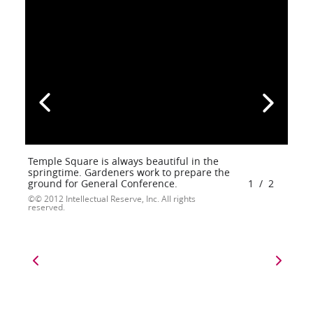
Temple Square is always beautiful in the
springtime. Gardeners work to prepare the
ground for General Conference.
1
/
2
© 2012 Intellectual Reserve, Inc. All rights
reserved.