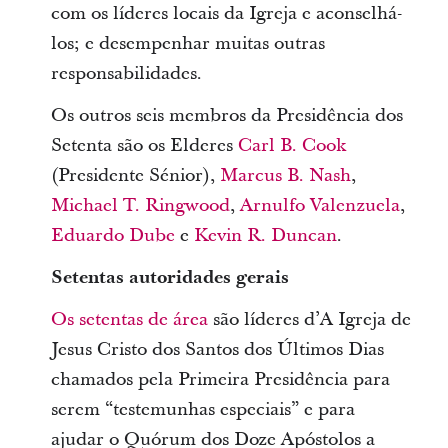
com os líderes locais da Igreja e aconselhá-
los; e desempenhar muitas outras
responsabilidades.
Os outros seis membros da Presidência dos
Setenta são os Elderes
Carl B. Cook
(Presidente Sénior),
Marcus B. Nash
,
Michael T. Ringwood
,
Arnulfo Valenzuela
,
Eduardo Dube
e
Kevin R. Duncan
.
Setentas autoridades gerais
Os setentas de área
são líderes d’A Igreja de
Jesus Cristo dos Santos dos Últimos Dias
chamados pela Primeira Presidência para
serem “testemunhas especiais” e para
ajudar o Quórum dos Doze Apóstolos a