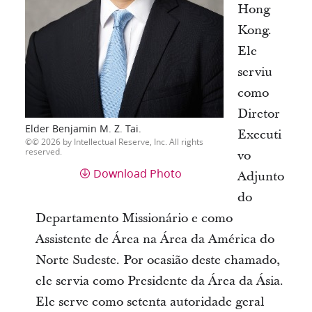
Hong
Kong.
Ele
serviu
como
Diretor
Elder Benjamin M. Z. Tai.
Executi
© 2026 by Intellectual Reserve, Inc. All rights
reserved.
vo
Download Photo
Adjunto
do
Departamento Missionário e como
Assistente de Área na Área da América do
Norte Sudeste. Por ocasião deste chamado,
ele servia como Presidente da Área da Ásia.
Ele serve como setenta autoridade geral