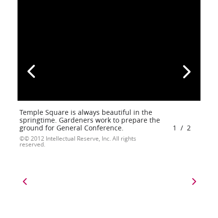
Temple Square is always beautiful in the
springtime. Gardeners work to prepare the
ground for General Conference.
1
/
2
© 2012 Intellectual Reserve, Inc. All rights
reserved.