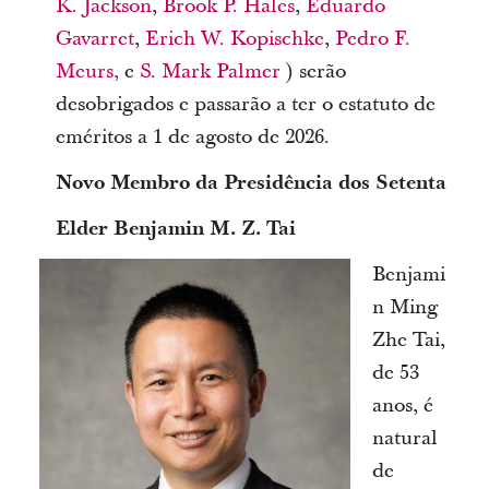
K. Jackson
,
Brook P. Hales
,
Eduardo
Gavarret
,
Erich W. Kopischke
,
Pedro F.
Meurs,
e
S. Mark Palmer
) serão
desobrigados e passarão a ter o estatuto de
eméritos a 1 de agosto de 2026.
Novo Membro da Presidência dos Setenta
Elder Benjamin M. Z. Tai
Benjami
n Ming
Zhe Tai,
de 53
anos, é
natural
de