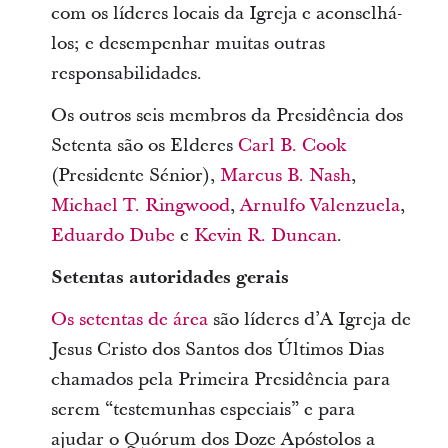
com os líderes locais da Igreja e aconselhá-
los; e desempenhar muitas outras
responsabilidades.
Os outros seis membros da Presidência dos
Setenta são os Elderes
Carl B. Cook
(Presidente Sénior),
Marcus B. Nash
,
Michael T. Ringwood
,
Arnulfo Valenzuela
,
Eduardo Dube
e
Kevin R. Duncan
.
Setentas autoridades gerais
Os setentas de área
são líderes d’A Igreja de
Jesus Cristo dos Santos dos Últimos Dias
chamados pela Primeira Presidência para
serem “testemunhas especiais” e para
ajudar o Quórum dos Doze Apóstolos a