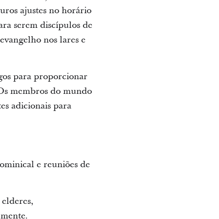
uros ajustes no horário
ara serem discípulos de
 evangelho nos lares e
gos para proporcionar
r. Os membros do mundo
es adicionais para
ominical e reuniões de
elderes,
lmente.