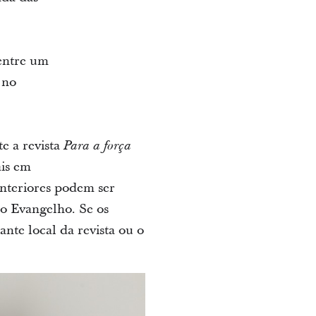
entre um
 no
e a revista
Para a força
ais em
 anteriores podem ser
do Evangelho. Se os
nte local da revista ou o