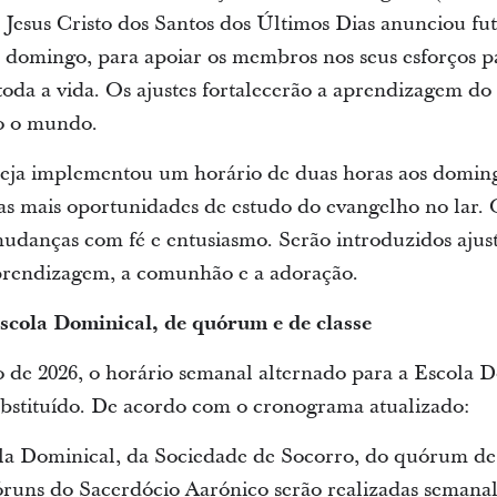
e Jesus Cristo dos Santos dos Últimos Dias anunciou fut
e domingo, para apoiar os membros nos seus esforços p
toda a vida. Os ajustes fortalecerão a aprendizagem do
o o mundo.
greja implementou um horário de duas horas aos domin
ílias mais oportunidades de estudo do evangelho no la
mudanças com fé e entusiasmo. Serão introduzidos ajust
prendizagem, a comunhão e a adoração.
scola Dominical, de quórum e de classe
o de 2026, o horário semanal alternado para a Escola D
ubstituído. De acordo com o cronograma atualizado:
la Dominical, da Sociedade de Socorro, do quórum de 
runs do Sacerdócio Aarónico serão realizadas semana