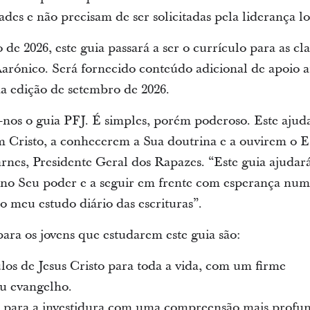
ades e não precisam de ser solicitadas pela liderança lo
 de 2026, este guia passará a ser o currículo para as cl
rónico. Será fornecido conteúdo adicional de apoio at
 da edição de setembro de 2026.
-nos o guia PFJ. É simples, porém poderoso. Este ajuda
m Cristo, a conhecerem a Sua doutrina e a ouvirem o Esp
rnes, Presidente Geral dos Rapazes. “Este guia ajudar
r no Seu poder e a seguir em frente com esperança nu
o meu estudo diário das escrituras”.
para os jovens que estudarem este guia são:
los de Jesus Cristo para toda a vida, com um firme
u evangelho.
 para a investidura com uma compreensão mais profu