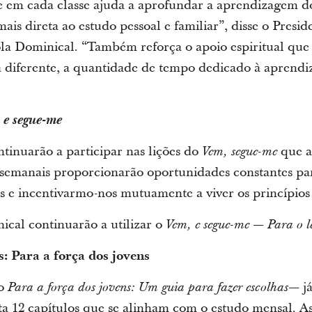
 em cada classe ajuda a aprofundar a aprendizagem d
ais direta ao estudo pessoal e familiar”, disse o Presid
ola Dominical. “Também reforça o apoio espiritual qu
 diferente, a quantidade de tempo dedicado à aprend
 e segue-me
ontinuarão a participar nas lições do
que a
Vem, segue-me
s semanais proporcionarão oportunidades constantes pa
s e incentivarmo-nos mutuamente a viver os princípios
ical continuarão a utilizar o
Vem, e segue-me — Para o la
s: Para a força dos jovens
do
já
Para a força dos jovens: Um guia para fazer escolhas—
 12 capítulos que se alinham com o estudo mensal. As có