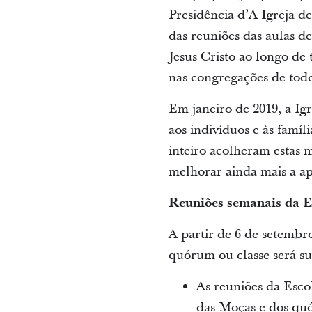
Presidência d’A Igreja d
das reuniões das aulas d
Jesus Cristo ao longo de 
nas congregações de tod
Em janeiro de 2019, a I
aos indivíduos e às fam
inteiro acolheram estas 
melhorar ainda mais a a
Reuniões semanais da E
A partir de 6 de setembr
quórum ou classe será s
As reuniões da Esco
das Moças e dos quó