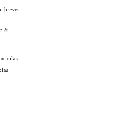
e breves
e 25
5
s aulas.
elas