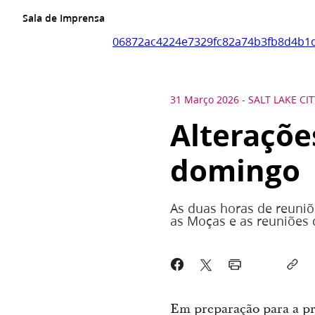
Sala de Imprensa
06872ac4224e7329fc82a74b3fb8d4b1d
31 Março 2026
-
SALT LAKE CIT
Alteraçõe
domingo
As duas horas de reuniõe
as Moças e as reuniões 
Em preparação para a pró