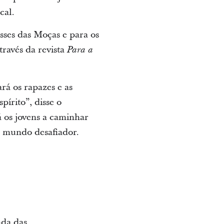
cal.
asses das Moças e para os
ravés da revista
Para a
rá os rapazes e as
írito”, disse o
á os jovens a caminhar
m mundo desafiador.
nda das