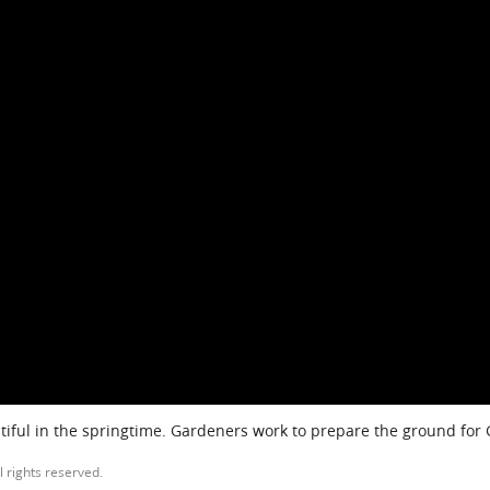
iful in the springtime. Gardeners work to prepare the ground for
l rights reserved.