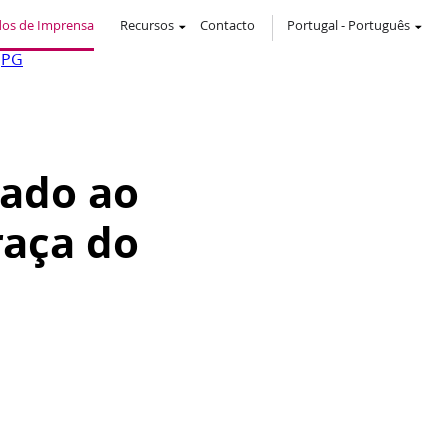
os de Imprensa
Recursos
Contacto
Portugal
-
Português
JPG
pado ao
raça do