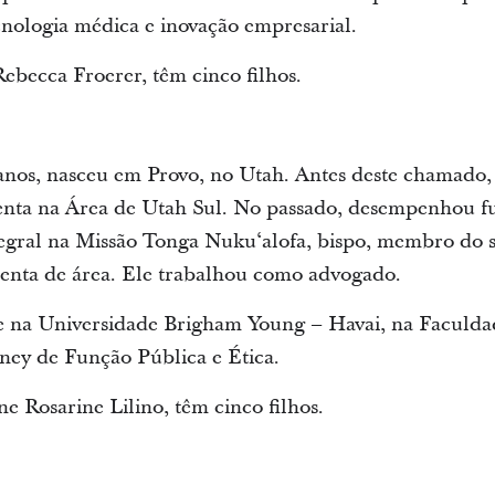
ecnologia médica e inovação empresarial.
Rebecca Froerer, têm cinco filhos.
anos, nasceu em Provo, no Utah. Antes deste chamado
ta na Área de Utah Sul. No passado, desempenhou fu
tegral na Missão Tonga Nukuʻalofa, bispo, membro do 
etenta de área. Ele trabalhou como advogado.
se na Universidade Brigham Young – Havai, na Faculda
ney de Função Pública e Ética.
ne Rosarine Lilino, têm cinco filhos.