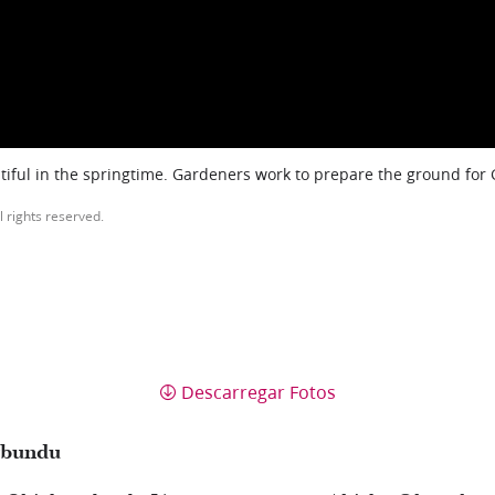
iful in the springtime. Gardeners work to prepare the ground for
l rights reserved.
Descarregar Fotos
gbundu