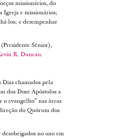
forços missionários, do
 Igreja e missionários;
elhá-los; e desempenhar
(Presidente Sénior),
evin R. Duncan
.
os Dias chamados pela
um dos Doze Apóstolos a
ar o evangelho” nas áreas
a direção do Quórum dos
te desobrigados no ano em