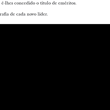
é-lhes concedido o título de eméritos.
afia de cada novo líder.