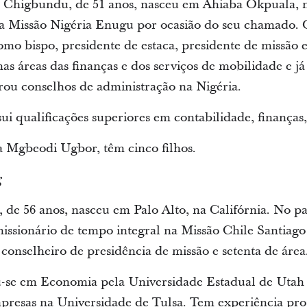
Chigbundu, de 51 anos, nasceu em Ahiaba Okpuala, na
a Missão Nigéria Enugu por ocasião do seu chamado. O
omo bispo, presidente de estaca, presidente de missão 
nas áreas das finanças e dos serviços de mobilidade e j
grou conselhos de administração na Nigéria.
 qualificações superiores em contabilidade, finanças, 
ia Mgbeodi Ugbor, têm cinco filhos.
g
 de 56 anos, nasceu em Palo Alto, na Califórnia. No 
issionário de tempo integral na Missão Chile Santiago 
 conselheiro de presidência de missão e setenta de área
u-se em Economia pela Universidade Estadual de Utah
esas na Universidade de Tulsa. Tem experiência profi