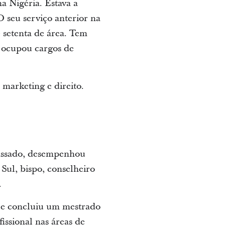
 Nigéria. Estava a
 seu serviço anterior na
e setenta de área. Tem
á ocupou cargos de
marketing e direito.
passado, desempenhou
Sul, bispo, conselheiro
.
 e concluiu um mestrado
ssional nas áreas de