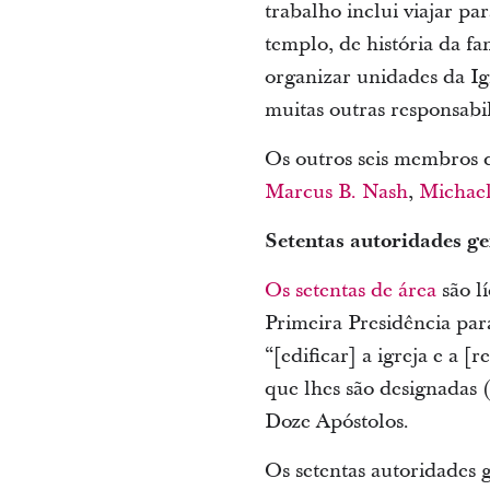
trabalho inclui viajar pa
templo, de história da fa
organizar unidades da Igr
muitas outras responsabi
Os outros seis membros d
Marcus B. Nash
,
Michae
Setentas autoridades ge
Os setentas de área
são l
Primeira Presidência par
“[edificar] a igreja e a 
que lhes são designadas 
Doze Apóstolos.
Os setentas autoridades 