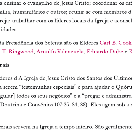
ra ensinar o evangelho de Jesus Cristo; coordenar os es
mília, humanitários e outros; reunir-se com membros da
eja; trabalhar com os líderes locais da Igreja e acons
lidades.
a Presidência dos Setenta são os Elderes
Carl B. Cook
l T. Ringwood
,
Arnulfo Valenzuela
,
Eduardo Dube
e
K
rais
íderes d’A Igreja de Jesus Cristo dos Santos dos Últim
a serem “testemunhas especiais” e para ajudar o Quór
[regular] todos os seus negócios” e a “pregar e administr
(Doutrina e Convénios 107:25, 34, 38). Eles agem sob 
gerais servem na Igreja a tempo inteiro. São geralmen