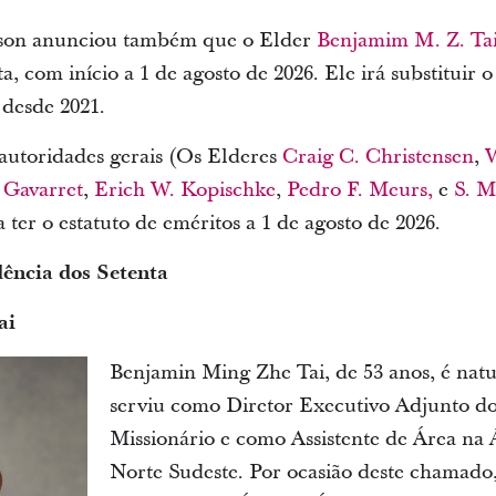
rson anunciou também que o Elder
Benjamim M. Z. Ta
a, com início a 1 de agosto de 2026. Ele irá substituir 
 desde 2021.
 autoridades gerais (Os Elderes
Craig C. Christensen
,
W
Gavarret
,
Erich W. Kopischke
,
Pedro F. Meurs,
e
S. M
 ter o estatuto de eméritos a 1 de agosto de 2026.
ência dos Setenta
ai
Benjamin Ming Zhe Tai, de 53 anos, é nat
serviu como Diretor Executivo Adjunto 
Missionário e como Assistente de Área na
Norte Sudeste. Por ocasião deste chamado,