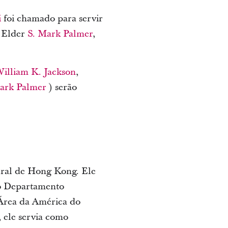
i
foi chamado para servir
o Elder
S. Mark Palmer
,
illiam K. Jackson
,
ark Palmer
) serão
ural de Hong Kong. Ele
do Departamento
 Área da América do
 ele servia como