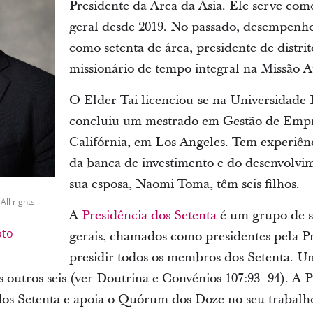
Presidente da Área da Ásia. Ele serve com
geral desde 2019. No passado, desempenho
como setenta de área, presidente de distri
missionário de tempo integral na Missão 
O Elder Tai licenciou-se na Universidade
concluiu um mestrado em Gestão de Empr
Califórnia, em Los Angeles. Tem experiênci
da banca de investimento e do desenvolvim
sua esposa, Naomi Toma, têm seis filhos.
All rights
A
Presidência dos Setenta
é um grupo de se
oto
gerais, chamados como presidentes pela P
presidir todos os membros dos Setenta. Um
s outros seis (ver Doutrina e Convénios 107:93–94). A 
dos Setenta e apoia o Quórum dos Doze no seu trabalho