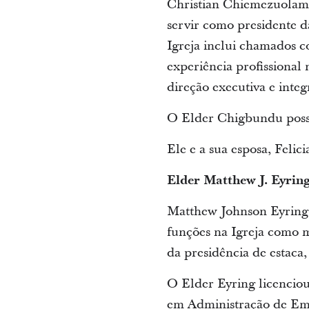
Christian Chiemezuolam 
servir como presidente d
Igreja inclui chamados c
experiência profissional 
direção executiva e inte
O Elder Chigbundu possui
Ele e a sua esposa, Felic
Elder Matthew J. Eyrin
Matthew Johnson Eyring,
funções na Igreja como m
da presidência de estaca,
O Elder Eyring licencio
em Administração de Empr