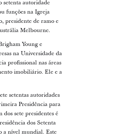
o setenta autoridade
u funções na Igreja
to, presidente de ramo e
Austrália Melbourne.
 Brigham Young e
esas na Universidade da
a profissional nas áreas
ento imobiliário. Ele e a
te setentas autoridades
rimeira Presidência para
 dos sete presidentes é
Presidência dos Setenta
 a nível mundial. Este